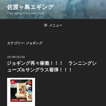
コ
佐渡ヶ島エギング
ン
Play eging in my own style
テ
ン
ツ
メニュー
へ
ス
キ
カテゴリー:
ジョギング
ッ
プ
投
2022年5月23日
稿
ジョギング再々稼働！！！ ランニングシ
日:
ューズ&サングラス着弾！！！