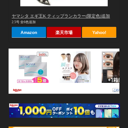
ヤマシタ エギ王K ティップランカラー(限定色)追加
2.5号 全6色追加
Amazon
楽天市場
Yahoo!