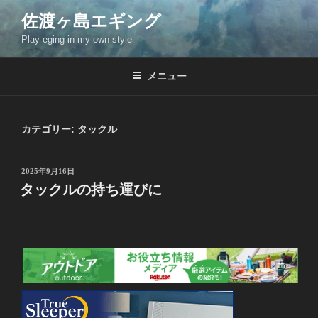
コ
佐渡ヶ島エギング
ン
Play eging in my own style
テ
ン
ツ
メニュー
へ
ス
キ
カテゴリー:
タックル
ッ
プ
投
2025年9月16日
稿
タックルの持ち運びに
日: