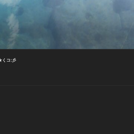
★くコ:彡