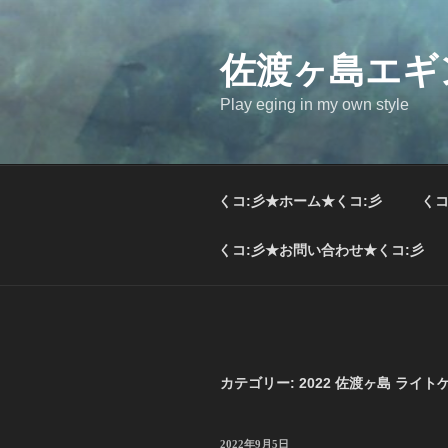
コ
ン
テ
佐渡ヶ島エギ
ン
Play eging in my own style
ツ
へ
ス
キ
くコ:彡★ホーム★くコ:彡
くコ
ッ
プ
くコ:彡★お問い合わせ★くコ:彡
カテゴリー:
2022 佐渡ヶ島 ライト
投
2022年9月5日