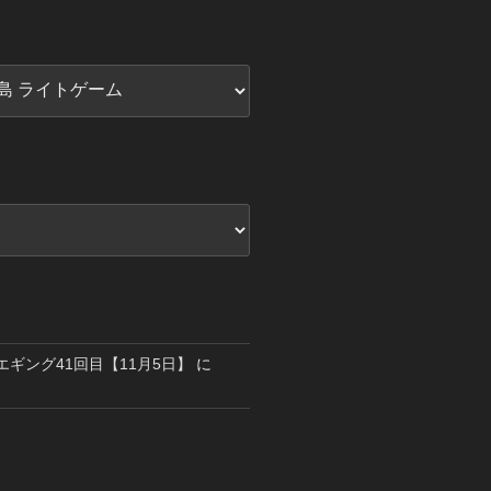
島エギング41回目【11月5日】
に
り