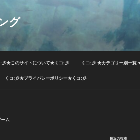
ング
:彡★このサイトについて★くコ:彡
くコ:彡 ★カテゴリー別一覧 
くコ:彡★プライバシーポリシー★くコ:彡
ゲーム
最近の投稿