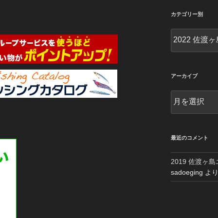
カテゴリー別
カ
テ
ゴ
リ
ー
アーカイブ
別
ア
ー
カ
イ
ブ
最近のコメント
2019 佐渡ヶ
sadoeging
よ