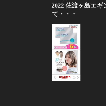
稿
2022 佐渡ヶ島エ
日:
て・・・