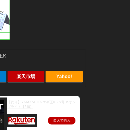
王K
楽天市場
Yahoo!
【釣り】YAMASHITA エギ王K 2.5号 ネオン
ブライト【510】
楽天で購入