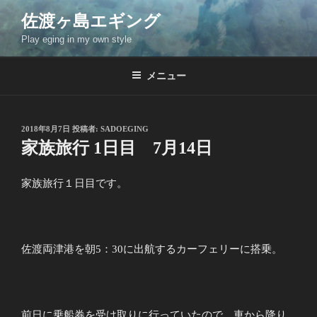
コ
佐渡ヶ島エギング
ン
Play eging in my own style
テ
ン
ツ
メニュー
へ
ス
キ
投
2018年8月7日
投稿者:
SADOEGING
稿
ッ
家族旅行 1日目 7月14日
日:
プ
家族旅行１日目です。
佐渡両津港を朝5：30に出航するカーフェリーに搭乗。
前日に乗船券を受け取りに行っていたので、車から降り