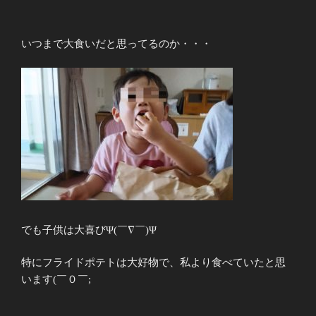
いつまで大食いだと思ってるのか・・・
でも子供は大喜びΨ(￣∇￣)Ψ
特にフライドポテトは大好物で、私より食べていたと思
います(￣０￣;