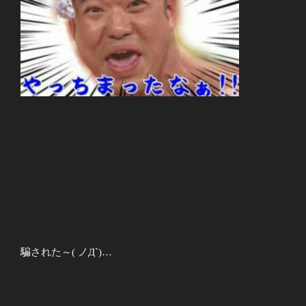
騙された～( ノД`)…