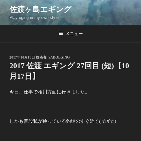
コ
佐渡ヶ島エギング
ン
Play eging in my own style
テ
ン
ツ
メニュー
へ
ス
キ
投
2017年10月18日
投稿者:
SADOEGING
稿
ッ
2017 佐渡 エギング 27回目 (短)【10
日:
プ
月17日】
今日、仕事で相川方面に行きました。
しかも普段私が通っている釣場のすぐ近く( ☆∀☆)