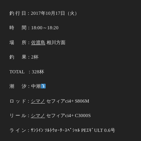
釣 行 日：2017年10月17日（火）
時 間：18:00～18:20
場 所：
佐渡島
相川方面
釣 果：2杯
TOTAL ：328杯
潮 汐：中潮
ロ ッ ド：
シマノ
セフィアci4+ S806M
リ ー ル：
シマノ
セフィアci4+ C3000S
ラ イ ン：ｻﾝﾗｲﾝ ｿﾙﾄｳｫｰﾀｰｽﾍﾟｼｬﾙ PEｴｷﾞULT 0.6号