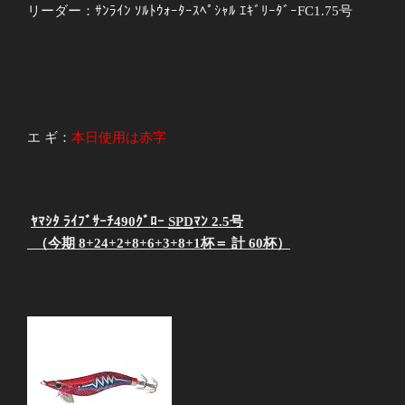
リーダー：ｻﾝﾗｲﾝ ｿﾙﾄｳｫｰﾀｰｽﾍﾟｼｬﾙ ｴｷﾞﾘｰﾀﾞｰFC1.75号
エ ギ：
本日使用は赤字
ﾔﾏｼﾀ ﾗｲﾌﾞｻｰﾁ490ｸﾞﾛｰ
SPD
ﾏﾝ 2.5号
（今期 8+24+2+8+6+3+8+1杯＝ 計 60杯）