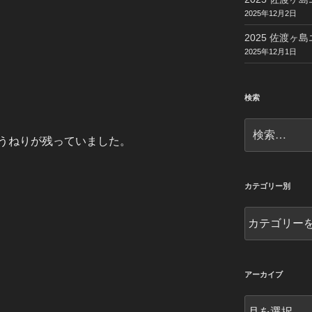
2025年12月2日
2025 佐渡ヶ島
2025年12月1日
検索
検
索:
うねりが残っていました。
カテゴリー別
カ
テ
ゴ
リ
ー
アーカイブ
別
ア