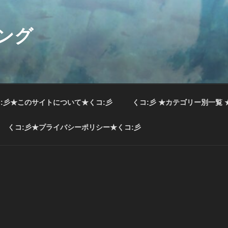
ング
:彡★このサイトについて★くコ:彡
くコ:彡 ★カテゴリー別一覧 
くコ:彡★プライバシーポリシー★くコ:彡