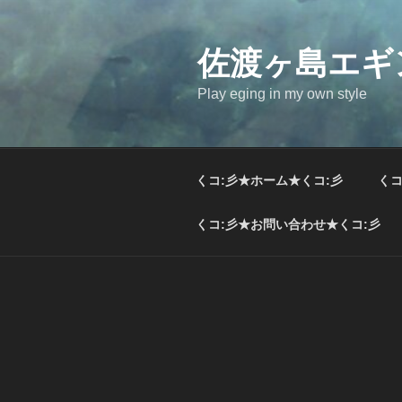
コ
ン
テ
佐渡ヶ島エギ
ン
Play eging in my own style
ツ
へ
ス
キ
くコ:彡★ホーム★くコ:彡
くコ
ッ
プ
くコ:彡★お問い合わせ★くコ:彡