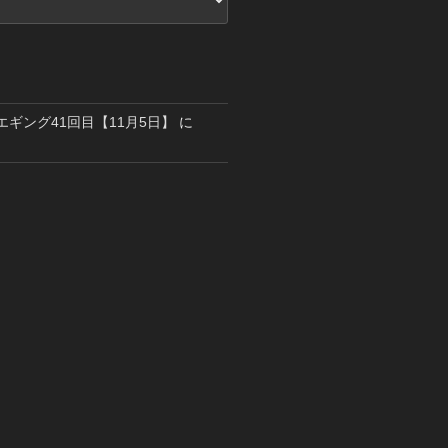
島エギング41回目【11月5日】
に
り