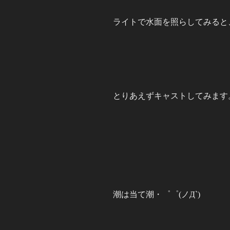
ライトで水面を照らしてみると
とりあえずキャストしてみます
潮は当て潮・゜゜(ノД`)