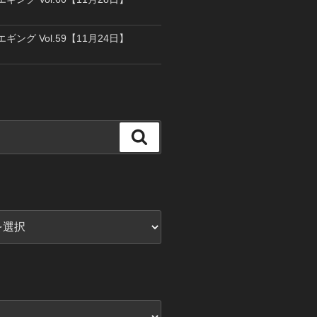
エギング Vol.59【11月24日】
検
索