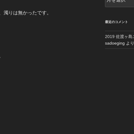
ー
カ
、濁りは無かったです。
イ
ブ
最近のコメント
2019 佐渡ヶ
sadoeging
よ
。