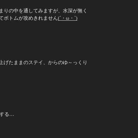
まりの中を通してみますが、水深が無く
てボトムが攻めきれません
(´・ω・`)
上げたままのステイ、からのゆ～っくり
する…