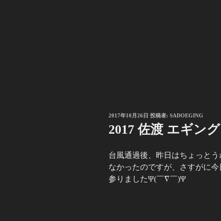
投
2017年10月26日
投稿者:
SADOEGING
稿
2017 佐渡 エギング
日:
台風通過後、昨日はちょっとう
なかったのですが、さすがに今
参りましたΨ(￣∇￣)Ψ