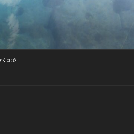
★くコ:彡