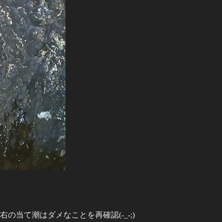
の当て潮はダメなことを再確認(-_-;)