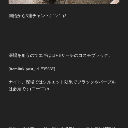
開始から3連チャンヽ(=´▽`=)ﾉ
深場を狙うのでエギはLIVEサーチのコスモブラック。
[itemlink post_id="3563"]
ナイト、深場ではシルエット効果でブラックやパープル
は必須です(￣ー￣)ｂ