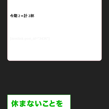
今期
2
＝計
2
杯
[itemlink post_id="3436"]