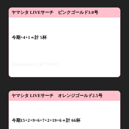
ヤマシタ
LIVE
サーチ ピンクゴールド
3.0
号
今
期
+4
+1
＝
計
5
杯
[itemlink post_id="3690"]
ヤマシタ
LIVE
サーチ オレンジゴールド
2.5
号
今期
15+2+9+
6
+7
+2+19+6
＝計
66
杯