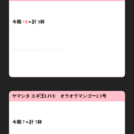
今期
+3
＝
計
3
杯
[itemlink post_id="3564"]
ヤマシタ
エギ王LIVE オラオラマンゴー
2.5
号
今期 7＝計
7
杯