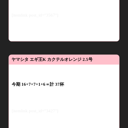
[itemlink post_id="3567"]
ヤマシタ
エギ王
K
カクテルオレンジ
2.5
号
今期 16+7+7+1+6＝
計
37
杯
[itemlink post_id="3427"]