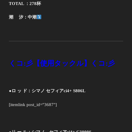
TOTAL ：278杯
潮 汐：中潮
くコ
:
彡【使用タックル】くコ
:
彡
●ロ ッ ド：シマノ セフィアci4+ S806L
[itemlink post_id="3687"]
●リ ー ル：シマノ セフィアci4+ C3000S