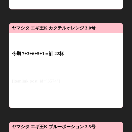
ヤマシタ
エギ王
K
カクテルオレンジ
3.0
号
今期 7+3+6+5+1＝
計
22
杯
[itemlink post_id="3574"]
ヤマシタ
エギ王
K
ブルーポーション
2.5
号