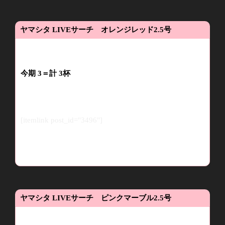
ヤマシタ
LIVE
サーチ オレンジレッド
2.5
号
今期
3
＝計
3
杯
[itemlink post_id="3496"]
ヤマシタ
LIVE
サーチ ピンクマーブル
2.5
号