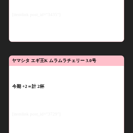
[itemlink post_id="3435"]
ヤマシタ
エギ王
K
ムラムラチェリー
3.0
号
今期
+2
＝計
2
杯
[itemlink post_id="3729"]