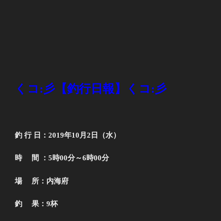
くコ
:
彡【釣行日報】くコ
:
彡
釣 行 日：2019年10月2日（水）
時 間 ：5時00分～6時00分
場 所：内海府
釣 果：9杯