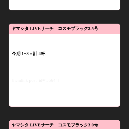
ヤマシタ
LIVE
サーチ コスモブラック
2.5
号
今期
1
+3
＝計
4
杯
[itemlink post_id="3564"]
ヤマシタ
LIVE
サーチ コスモブラック
3.0
号