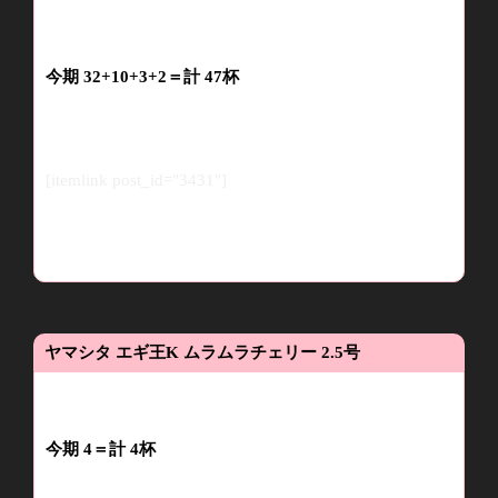
今期
32
+1
0+
3
+2
＝
計
47
杯
[itemlink post_id="3431"]
ヤマシタ
エギ王
K
ムラムラチェリー
2.5
号
今期
4
＝計
4
杯