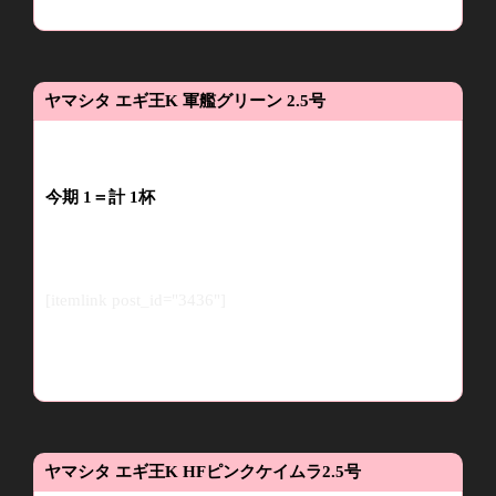
ヤマシタ
エギ王
K
軍艦グリーン
2.5
号
今期
1
＝
計
1
杯
[itemlink post_id="3436"]
ヤマシタ
エギ王
K HF
ピンクケイムラ
2.5
号