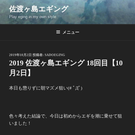
コ
佐渡ヶ島エギング
ン
Play eging in my own style
テ
ン
ツ
メニュー
へ
ス
キ
投
2019年10月2日
投稿者:
SADOEGING
稿
ッ
2019 佐渡ヶ島エギング 18回目【10
日:
プ
月2日】
本日も懲りずに朝マズメ狙い(# ﾟДﾟ)
色々考えた結論で、今日は初めからエギを潮に乗せて狙
いました！