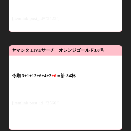
[itemlink post_id="3423"]
ヤマシタ
LIVE
サーチ オレンジゴールド
3.0
号
今期
3+1+12+6
+4
+2
+6
＝計
34
杯
[itemlink post_id="3560"]