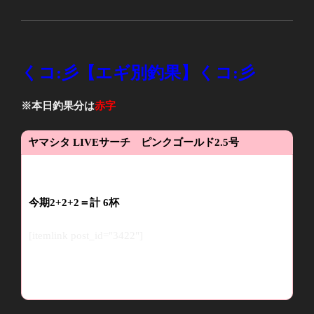
くコ
:
彡【エギ別釣果】くコ
:
彡
※本日釣果分は
赤字
ヤマシタ
LIVE
サーチ ピンクゴールド
2.5
号
今
期
2
+2
+2
＝計
6
杯
[itemlink post_id="3422"]