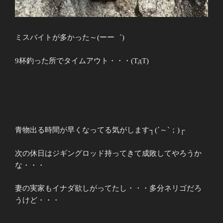
ミスバイトが多かった～(ーー゛)
9杯釣った所でタイムアウト・・・(TдT)
青物出る時間が早くなってる気がします┐(´～`；)┌
次の休日はジギングロッド持ってきて成敗してやろうか
な・・・
妻の実家もイナダ欲しがってたし・・・多分ネリゴだろ
うけど・・・