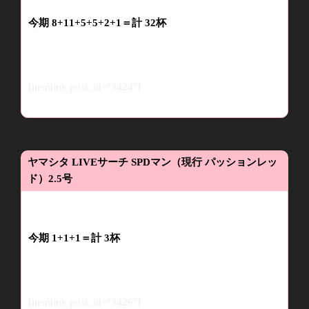
今
期
8
+11
+
5+5+2+1
＝計
32
杯
[itemlink post_id="3424"]
ヤマシタ
LIVE
サーチ
SPD
マン（現行
パッションレッ
ド）
2.5
号
今期
1
+1+1
＝
計
3
杯
[itemlink post_id="3426"]