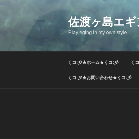
コ
ン
テ
佐渡ヶ島エギ
ン
Play eging in my own style
ツ
へ
ス
キ
くコ:彡★ホーム★くコ:彡
くコ
ッ
プ
くコ:彡★お問い合わせ★くコ:彡