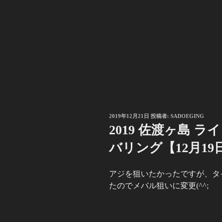
投
2019年12月21日
投稿者:
SADOEGING
稿
2019 佐渡ヶ島 
日:
バリング【12月19
アジを狙いたかったですが、タ
たのでメバル狙いに変更(^^;