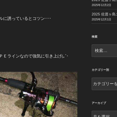
2025年12月2日
2025 佐渡ヶ島
に誘っているとコツン･･･
2025年12月1日
検索
検
索:
Ｅラインなので強気に引き上げ(｡`･
カテゴリー別
カ
テ
ゴ
リ
ー
アーカイブ
別
ア