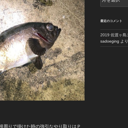
ー
カ
イ
ブ
最近のコメント
2019 佐渡ヶ
sadoeging
よ
根周りで掛けた時の強引なやり取りはＰ