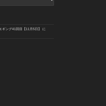
島エギング41回目【11月5日】
に
り