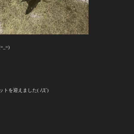
_=)
を迎えました( ﾉД`)