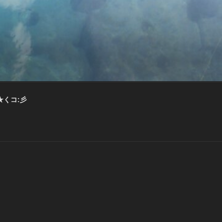
★くコ:彡