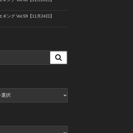
エギング Vol.59【11月24日】
検
索