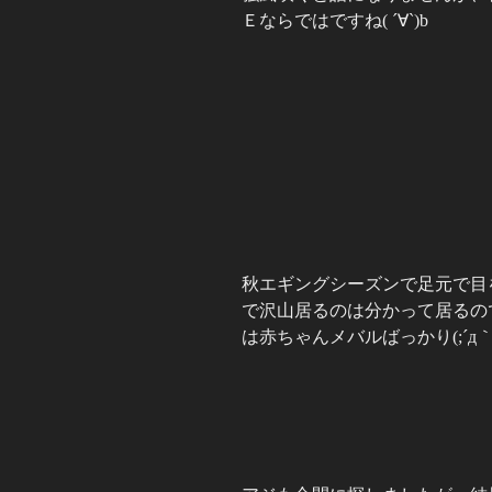
Ｅならではですね( ´∀`)b
秋エギングシーズンで足元で目
で沢山居るのは分かって居るの
は赤ちゃんメバルばっかり(;´д｀