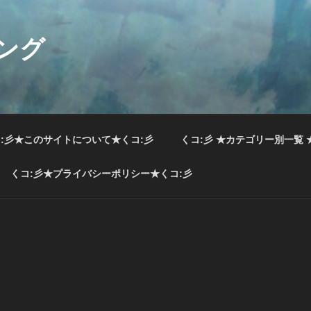
ング
:彡★このサイトについて★くコ:彡
くコ:彡 ★カテゴリー別一覧 
くコ:彡★プライバシーポリシー★くコ:彡