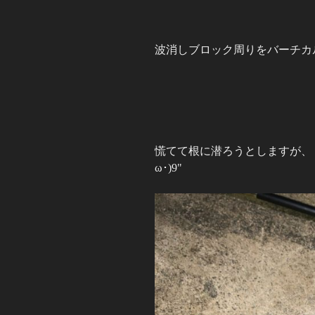
波消しブロック周りをバーチカル
慌てて根に潜ろうとしますが、Ｐ
ω･)9"