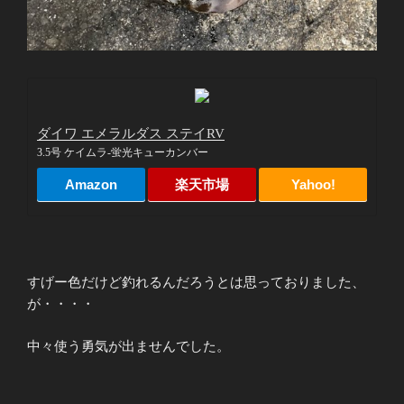
ダイワ エメラルダス ステイRV
3.5号 ケイムラ-蛍光キューカンバー
Amazon
楽天市場
Yahoo!
すげー色だけど釣れるんだろうとは思っておりました、
が・・・・
中々使う勇気が出ませんでした。