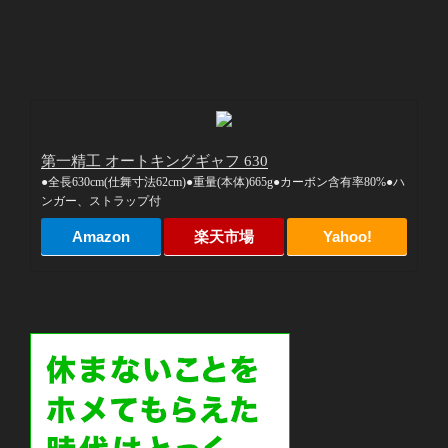
第一精工 オートキングギャフ 630
●全長630cm(仕舞寸法62cm)●重量(本体)665g●カーボン含有率80%●ハ
ンガー、ストラップ付
Amazon
楽天市場
Yahoo!