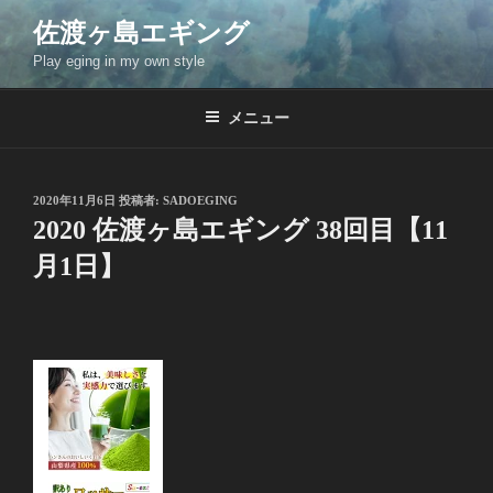
コ
佐渡ヶ島エギング
ン
Play eging in my own style
テ
ン
ツ
メニュー
へ
ス
キ
投
2020年11月6日
投稿者:
SADOEGING
稿
ッ
2020 佐渡ヶ島エギング 38回目【11
日:
プ
月1日】