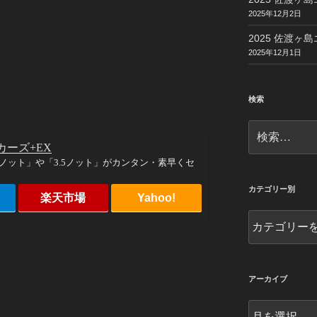
2025年12月2日
2025 佐渡ヶ島
2025年12月1日
検索
検
索:
カーズ+EX
ノット」や「3.5ノット」がカンタン・素早くセ
カテゴリー別
楽天市場
Yahoo!
カ
テ
ゴ
リ
ー
アーカイブ
別
ア