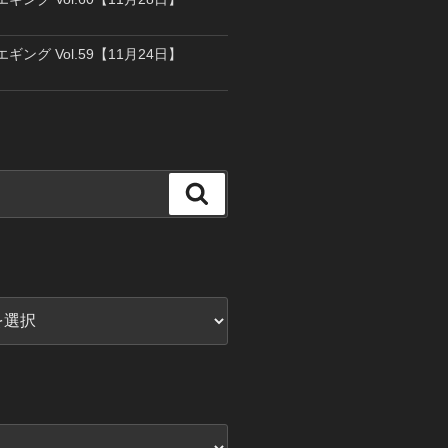
エギング Vol.59【11月24日】
検
索