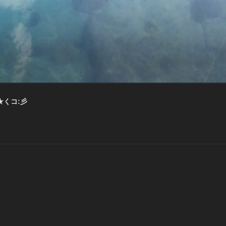
★くコ:彡