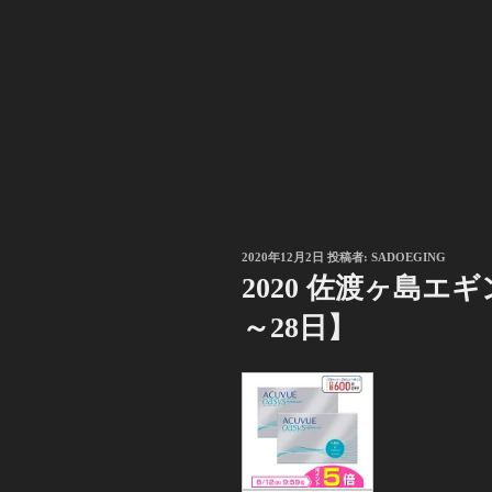
投
2020年12月2日
投稿者:
SADOEGING
稿
2020 佐渡ヶ島エギン
日:
～28日】