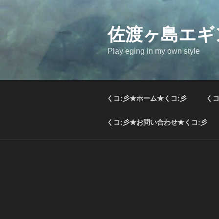
コ
ン
テ
佐渡ヶ島エギ
ン
Play eging in my own style
ツ
へ
ス
キ
くコ:彡★ホーム★くコ:彡
くコ
ッ
プ
くコ:彡★お問い合わせ★くコ:彡