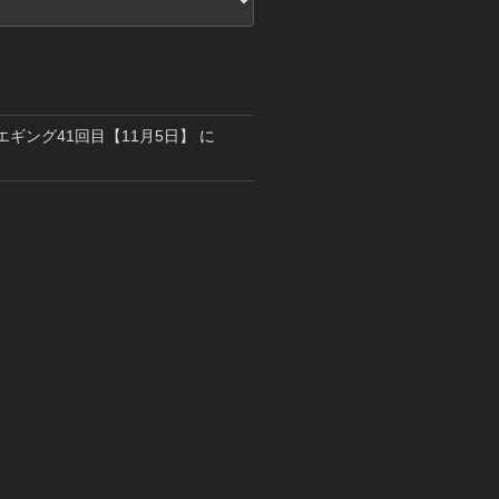
島エギング41回目【11月5日】
に
り