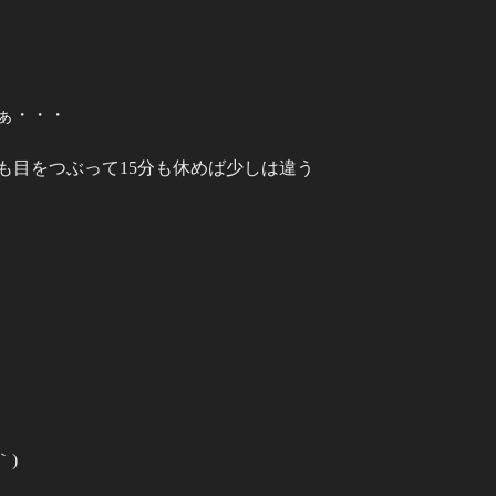
ぁ・・・
も目をつぶって15分も休めば少しは違う
｀)