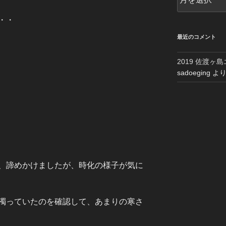
ー
カ
・・
イ
ブ
最近のコメント
2019 佐渡ヶ
sadoeging
よ
、諦めかけましたが、時化の様子が気に
濁っていたのを確認して、あまりの寒さ