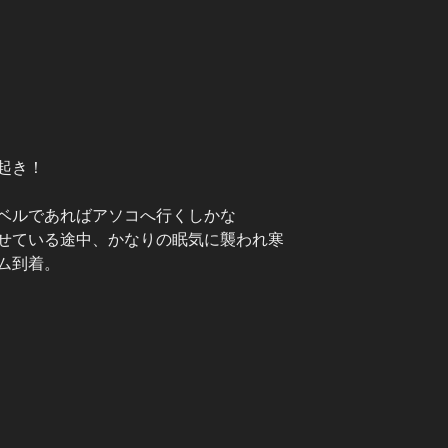
起き！
ベルであればアソコへ行くしかな
せている途中、かなりの眠気に襲われ寒
ム到着。