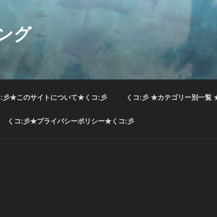
ング
:彡★このサイトについて★くコ:彡
くコ:彡 ★カテゴリー別一覧 
くコ:彡★プライバシーポリシー★くコ:彡