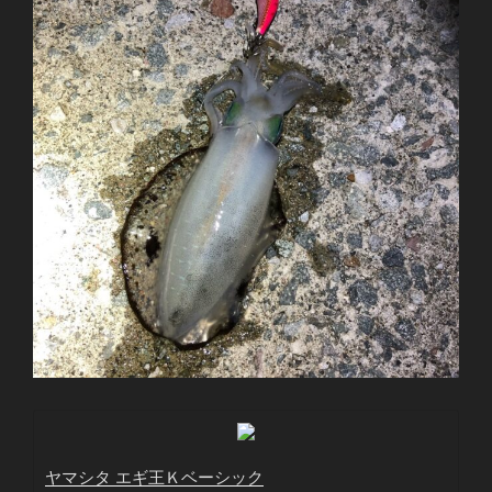
ヤマシタ エギ王Ｋベーシック