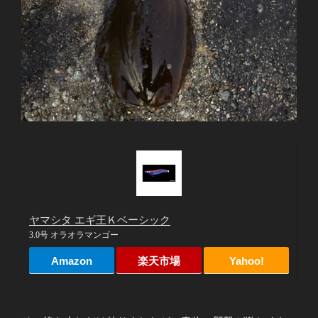
ヤマシタ エギ王Ｋベーシック
3.0号 オラオラマンゴー
Amazon
楽天市場
Yahoo!