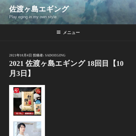
コ
佐渡ヶ島エギング
ン
Play eging in my own style
テ
ン
ツ
メニュー
へ
ス
キ
投
2021年10月4日
投稿者:
SADOEGING
稿
ッ
2021 佐渡ヶ島エギング 18回目【10
日:
プ
月3日】