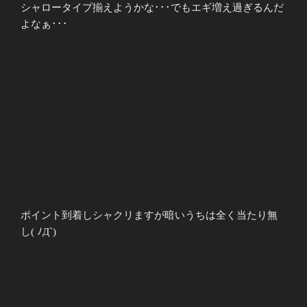
シャロータイプ揃えようかな･･･でもエギ増え過ぎるんだ
よなぁ･･
･
ポイント到着しシャクリますが暗いうちは全く当たり無
し( ﾉД
`)