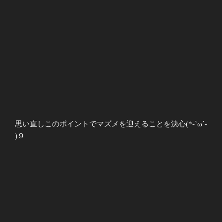
思い直しこのポイントでマズメを迎えることを決心(*-`ω´-
)９