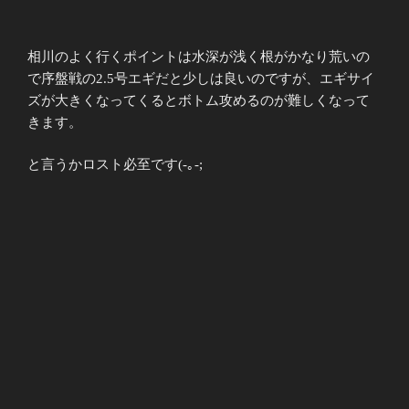
相川のよく行くポイントは水深が浅く根がかなり荒いの
で序盤戦の
2.5号エギだと少しは良いのですが、
エギサイ
ズが大きくなってくるとボトム攻めるのが難しくなって
き
ます。
と言うかロスト必至です(-｡-;