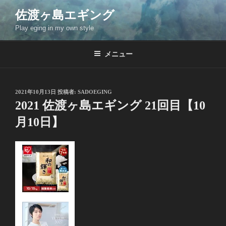
コ
佐渡ヶ島エギング
ン
Play eging in my own style
テ
ン
ツ
メニュー
へ
ス
キ
投
2021年10月13日
投稿者:
SADOEGING
稿
ッ
2021 佐渡ヶ島エギング 21回目【10
日:
プ
月10日】