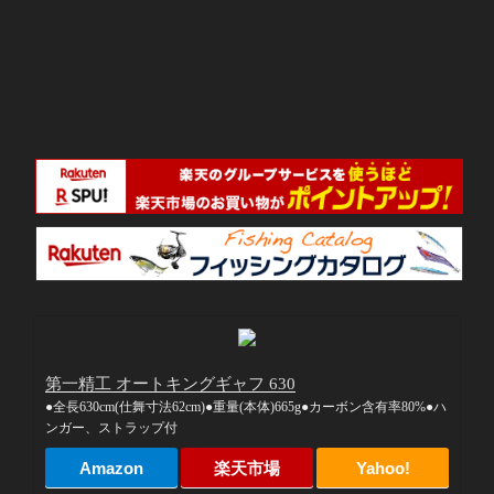
第一精工 オートキングギャフ 630
●全長630cm(仕舞寸法62cm)●重量(本体)665g●カーボン含有率80%●ハ
ンガー、ストラップ付
Amazon
楽天市場
Yahoo!