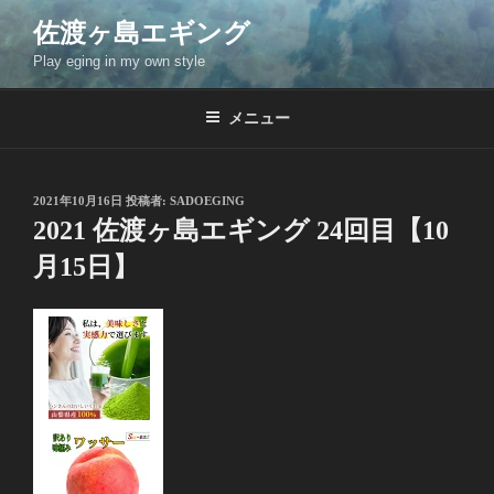
コ
佐渡ヶ島エギング
ン
Play eging in my own style
テ
ン
ツ
メニュー
へ
ス
キ
投
2021年10月16日
投稿者:
SADOEGING
稿
ッ
2021 佐渡ヶ島エギング 24回目【10
日:
プ
月15日】