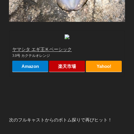
ヤマシタ エギ王Ｋベーシック
3.0号 カクテルオレンジ
Amazon
楽天市場
Yahoo!
次のフルキャストからのボトム探りで再びヒット！