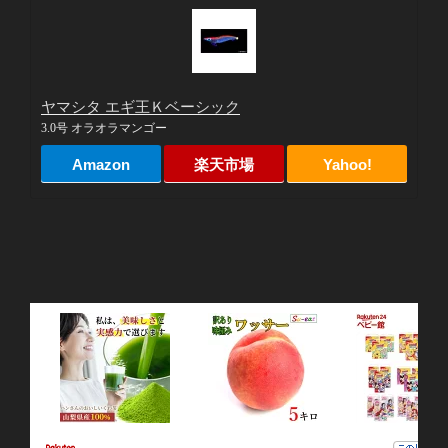
ヤマシタ エギ王Ｋベーシック
3.0号 オラオラマンゴー
Amazon
楽天市場
Yahoo!