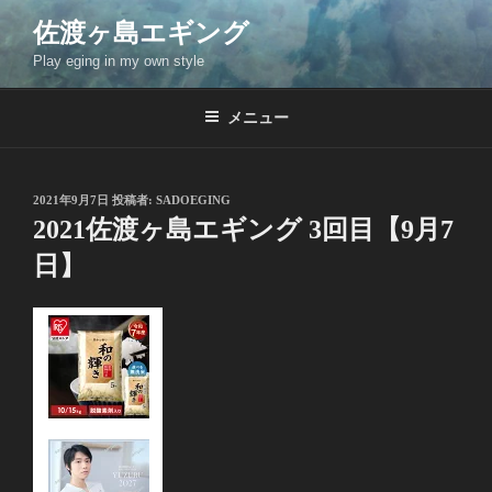
コ
佐渡ヶ島エギング
ン
Play eging in my own style
テ
ン
ツ
メニュー
へ
ス
キ
投
2021年9月7日
投稿者:
SADOEGING
稿
ッ
2021佐渡ヶ島エギング 3回目【9月7
日:
プ
日】