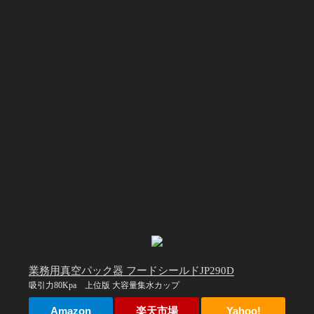
業務用真空パック器 フードシールドJP290D
吸引力80Kpa 上位版 大容量集水カップ
Amazon
楽天市場
Yahoo!