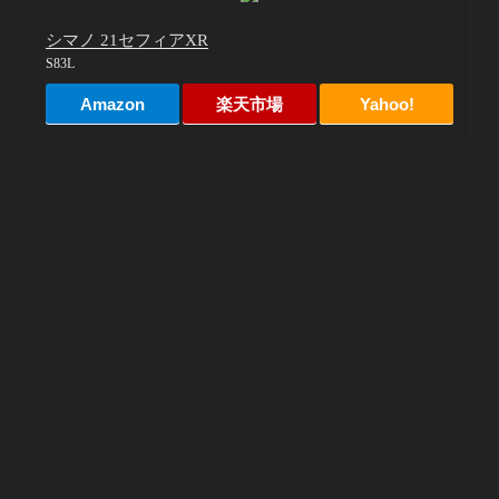
シマノ 21セフィアXR
S83L
Amazon
楽天市場
Yahoo!