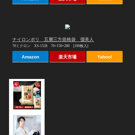
ナイロンポリ 五層三方規格袋 彊美人
70ミクロン XS-1528 70×150×280 [100枚入]
Amazon
楽天市場
Yahoo!