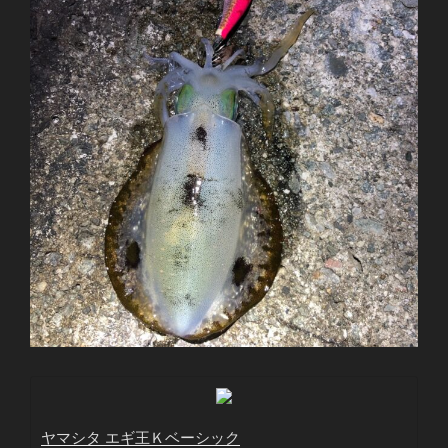
ヤマシタ エギ王Ｋベーシック