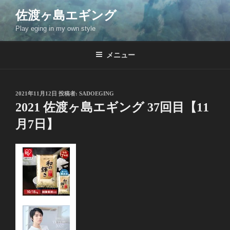
コ
佐渡ヶ島エギング
ン
Play eging in my own style
テ
ン
ツ
メニュー
へ
ス
キ
投
2021年11月12日
投稿者:
SADOEGING
稿
ッ
2021 佐渡ヶ島エギング 37回目【11
日:
プ
月7日】