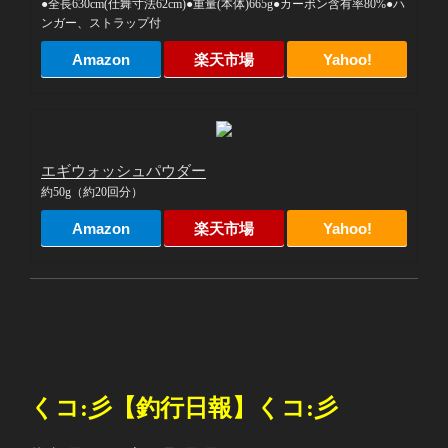
●全長630cm(仕舞寸法62cm)●重量(本体)665g●カーボン含有率80%●ハ
ンガー、ストラップ付
Amazon
楽天市場
Yahoo!
エギウォッシュパウダー
約50g（約20回分）
Amazon
楽天市場
Yahoo!
くコ
:
彡【釣行日報】くコ
:
彡