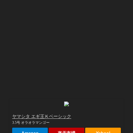
ヤマシタ エギ王Ｋベーシック
3.5号 オラオラマンゴー