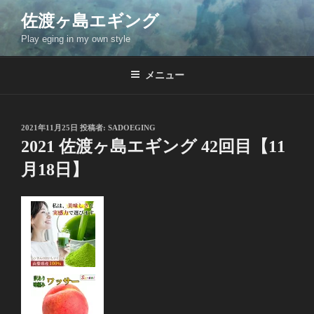
コ
佐渡ヶ島エギング
ン
Play eging in my own style
テ
ン
ツ
メニュー
へ
ス
キ
投
2021年11月25日
投稿者:
SADOEGING
稿
ッ
2021 佐渡ヶ島エギング 42回目【11
日:
プ
月18日】