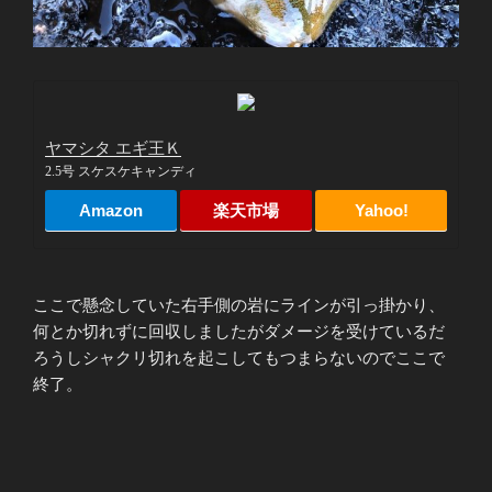
ヤマシタ エギ王Ｋ
2.5号 スケスケキャンディ
Amazon
楽天市場
Yahoo!
ここで懸念していた右手側の岩にラインが引っ掛かり、
何とか切れずに回収しましたがダメージを受けているだ
ろうしシャクリ切れを起こしてもつまらないのでここで
終了。