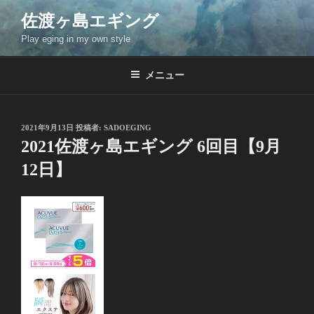
コ
佐渡ヶ島エギング
ン
Play eging in my own style
テ
ン
ツ
メニュー
へ
ス
キ
投
2021年9月13日
投稿者:
SADOEGING
稿
ッ
2021佐渡ヶ島エギング 6回目【9月
日:
プ
12日】