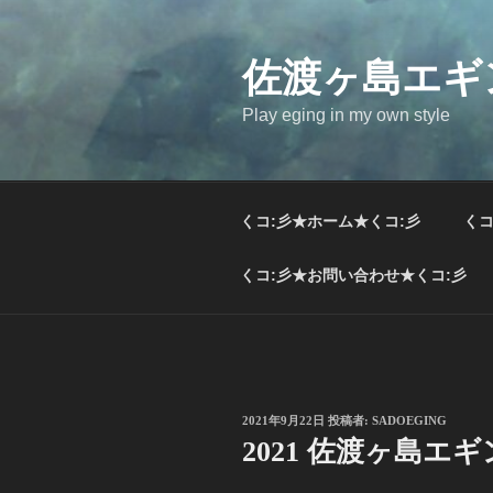
コ
ン
テ
佐渡ヶ島エギ
ン
Play eging in my own style
ツ
へ
ス
キ
くコ:彡★ホーム★くコ:彡
くコ
ッ
プ
くコ:彡★お問い合わせ★くコ:彡
投
2021年9月22日
投稿者:
SADOEGING
稿
2021 佐渡ヶ島エギ
日: