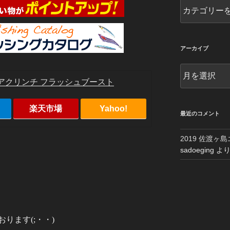
カ
テ
ゴ
リ
ー
アーカイブ
別
ア
ー
アクリンチ フラッシュブースト
カ
イ
楽天市場
Yahoo!
ブ
最近のコメント
2019 佐渡ヶ
sadoeging
よ
ります(;・・)