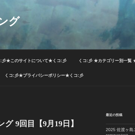
ング
:彡★このサイトについて★くコ:彡
くコ:彡 ★カテゴリー別一覧 
くコ:彡★プライバシーポリシー★くコ:彡
最近の投稿
ング 9回目【9月19日】
2025 佐渡ヶ島