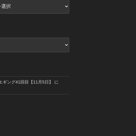
島エギング41回目【11月5日】
に
り