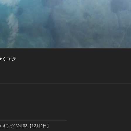
★くコ:彡
エギング Vol.63【12月2日】