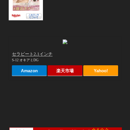
セラビート2.1インチ
S-12 オキアミDG
Amazon
楽天市場
Yahoo!