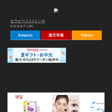
セラビート2.1インチ
S-12 オキアミDG
Amazon
楽天市場
Yahoo!