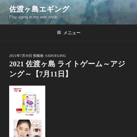
コ
佐渡ヶ島エギング
ン
Play eging in my own style
テ
ン
ツ
メニュー
へ
ス
キ
投
2021年7月30日
投稿者:
SADOEGING
稿
ッ
2021 佐渡ヶ島 ライトゲーム～アジ
日:
プ
ング～【7月11日】