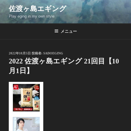
コ
佐渡ヶ島エギング
ン
Play eging in my own style
テ
ン
ツ
メニュー
へ
ス
キ
投
2022年10月5日
投稿者:
SADOEGING
稿
ッ
2022 佐渡ヶ島エギング 21回目【10
日:
プ
月1日】