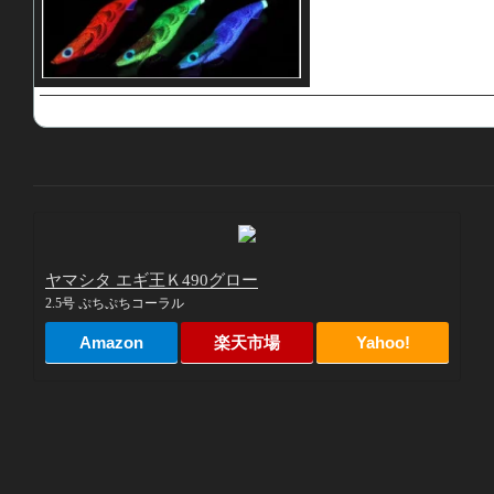
ヤマシタ エギ王Ｋ490グロー
2.5号 ぷちぷちコーラル
Amazon
楽天市場
Yahoo!