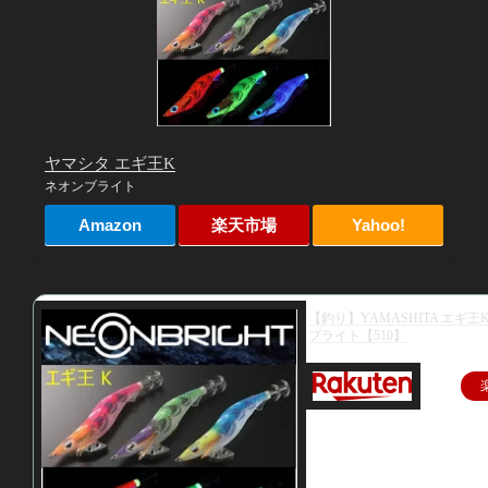
ヤマシタ エギ王K
ネオンブライト
Amazon
楽天市場
Yahoo!
【釣り】YAMASHITA エギ王K
ブライト【510】