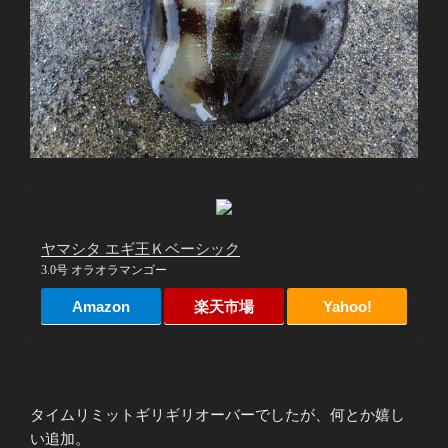
ヤマシタ エギ王Ｋベーシック
3.0号 オラオラマンゴー
Amazon
楽天市場
Yahoo!
タイムリミットギリギリオーバーでしたが、何とか嬉し
い追加。