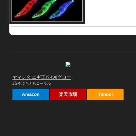
ヤマシタ エギ王Ｋ490グロー
3.5号 ぷちぷちコーラル
Amazon
楽天市場
Yahoo!