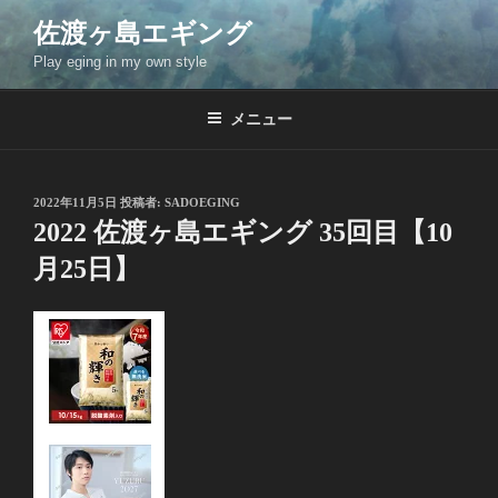
コ
佐渡ヶ島エギング
ン
Play eging in my own style
テ
ン
ツ
メニュー
へ
ス
キ
投
2022年11月5日
投稿者:
SADOEGING
稿
ッ
2022 佐渡ヶ島エギング 35回目【10
日:
プ
月25日】