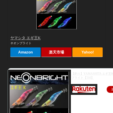
ヤマシタ エギ王K
ネオンブライト
Amazon
楽天市場
Yahoo!
【釣り】YAMASHITA エギ王K
ブライト【510】