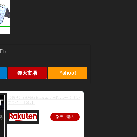
王K
楽天市場
Yahoo!
【釣り】YAMASHITA エギ王K 2.5号 ネオン
ブライト【510】
楽天で購入