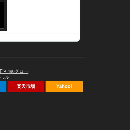
王Ｋ490グロー
ーラル
楽天市場
Yahoo!