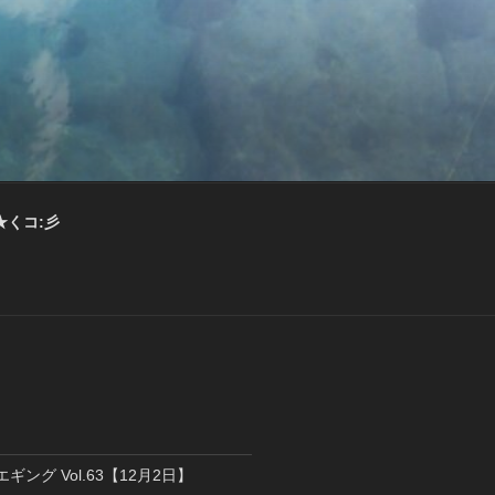
★くコ:彡
エギング Vol.63【12月2日】