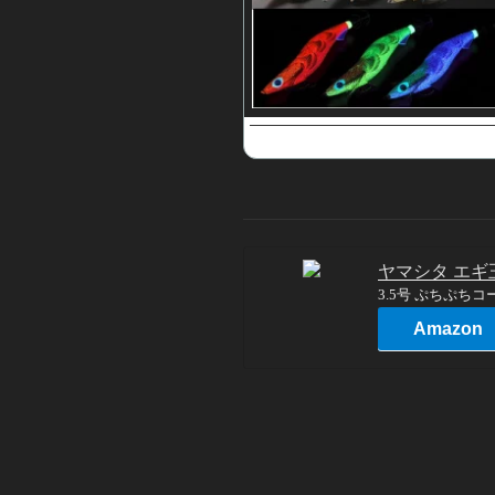
ヤマシタ エギ
3.5号 ぷちぷちコ
Amazon