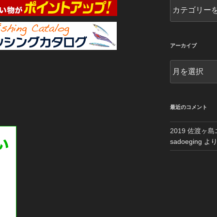
カ
テ
ゴ
リ
ー
アーカイブ
別
ア
ー
カ
イ
ブ
最近のコメント
2019 佐渡ヶ
sadoeging
よ