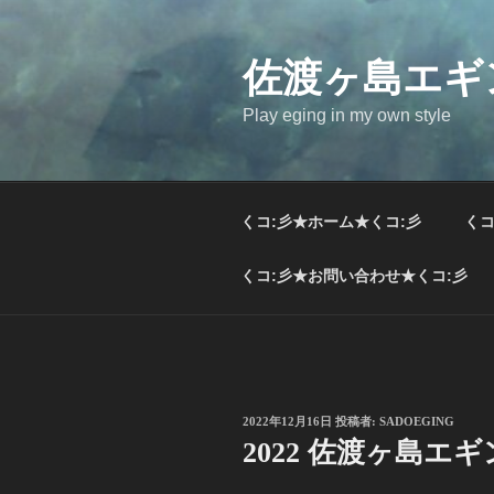
コ
ン
テ
佐渡ヶ島エギ
ン
Play eging in my own style
ツ
へ
ス
キ
くコ:彡★ホーム★くコ:彡
くコ
ッ
プ
くコ:彡★お問い合わせ★くコ:彡
投
2022年12月16日
投稿者:
SADOEGING
稿
2022 佐渡ヶ島エギ
日: