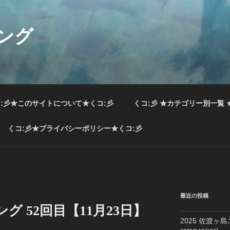
ング
:彡★このサイトについて★くコ:彡
くコ:彡 ★カテゴリー別一覧 
くコ:彡★プライバシーポリシー★くコ:彡
最近の投稿
ング 52回目【11月23日】
2025 佐渡ヶ島