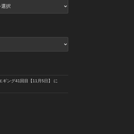
島エギング41回目【11月5日】
に
り