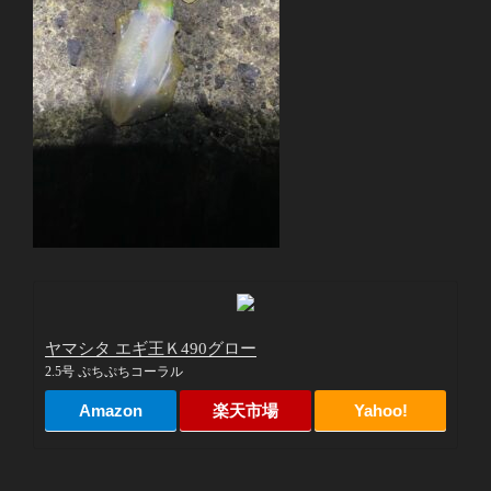
ヤマシタ エギ王Ｋ490グロー
2.5号 ぷちぷちコーラル
Amazon
楽天市場
Yahoo!