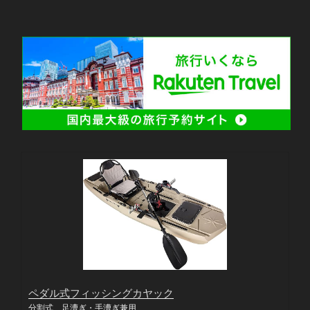
ペダル式フィッシングカヤック
分割式 足漕ぎ・手漕ぎ兼用