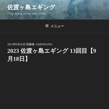
コ
佐渡ヶ島エギング
ン
Play eging in my own style
テ
ン
ツ
メニュー
へ
ス
キ
投
2023年9月26日
投稿者:
SADOEGING
稿
ッ
2023 佐渡ヶ島エギング 13回目【9
日:
プ
月18日】