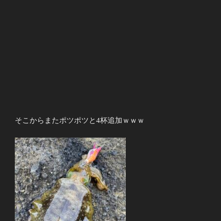
そこからまたポツポツと4杯追加ｗｗｗ