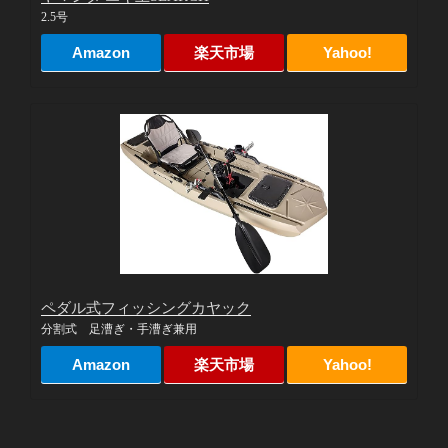
2.5号
Amazon
楽天市場
Yahoo!
ペダル式フィッシングカヤック
分割式 足漕ぎ・手漕ぎ兼用
Amazon
楽天市場
Yahoo!