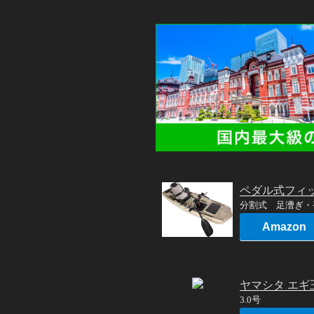
ペダル式フィ
分割式 足漕ぎ・
Amazon
ヤマシタ エギ王
3.0号