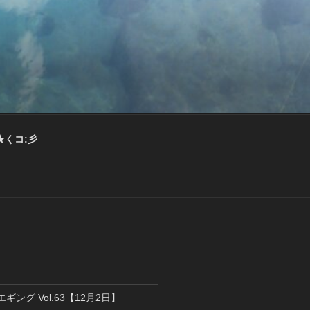
★くコ:彡
エギング Vol.63【12月2日】