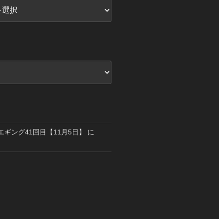
島エギング41回目【11月5日】
に
り