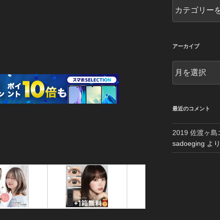
カ
テ
ゴ
リ
ー
アーカイブ
別
ア
ー
カ
イ
ブ
最近のコメント
2019 佐渡ヶ
sadoeging
よ