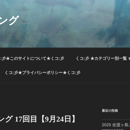
ング
:彡★このサイトについて★くコ:彡
くコ:彡 ★カテゴリー別一覧 
くコ:彡★プライバシーポリシー★くコ:彡
最近の投稿
ング 17回目【9月24日】
2025 佐渡ヶ島