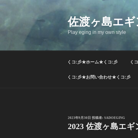
コ
ン
テ
佐渡ヶ島エギ
ン
Play eging in my own style
ツ
へ
ス
キ
くコ:彡★ホーム★くコ:彡
くコ
ッ
プ
くコ:彡★お問い合わせ★くコ:彡
投
2023年9月30日
投稿者:
SADOEGING
稿
2023 佐渡ヶ島エギ
日: