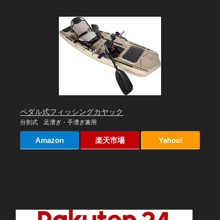
ペダル式フィッシングカヤック
分割式 足漕ぎ・手漕ぎ兼用
Amazon
楽天市場
Yahoo!