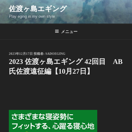
コ
佐渡ヶ島エギング
ン
Play eging in my own style
テ
ン
ツ
メニュー
へ
ス
キ
投
2023年12月17日
投稿者:
SADOEGING
稿
ッ
2023 佐渡ヶ島エギング 42回目 AB
日:
プ
氏佐渡遠征編【10月27日】