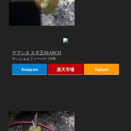
ヤマシタ エギ王SEARCH
ヤンニョムフィーバー 3.0号
Amazon
楽天市場
Yahoo!