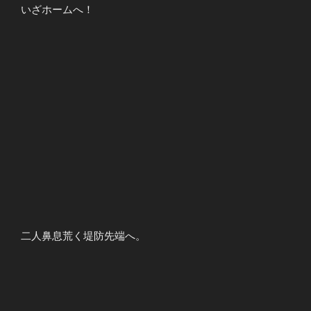
いざホームへ！
二人鼻息荒く堤防先端へ。