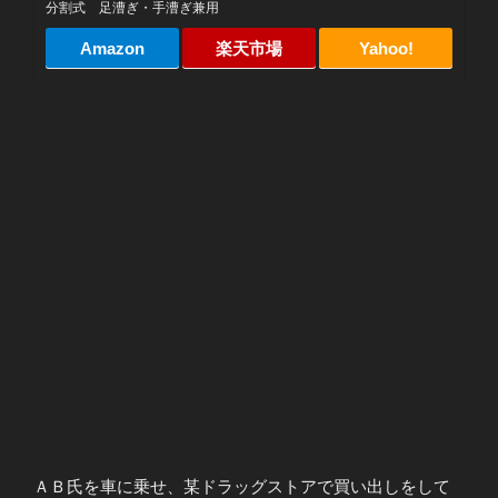
分割式 足漕ぎ・手漕ぎ兼用
Amazon
楽天市場
Yahoo!
ＡＢ氏を車に乗せ、某ドラッグストアで買い出しをして