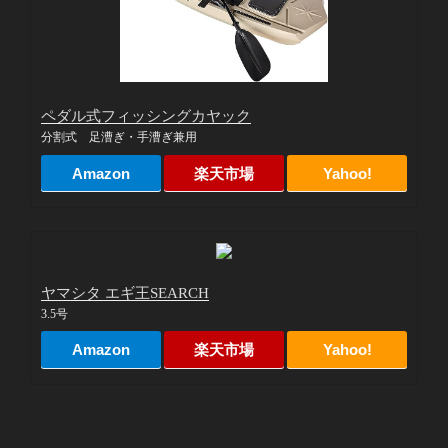
ペダル式フィッシングカヤック
分割式 足漕ぎ・手漕ぎ兼用
Amazon
楽天市場
Yahoo!
ヤマシタ エギ王SEARCH
3.5号
Amazon
楽天市場
Yahoo!