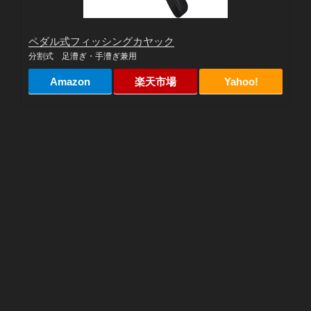
ペダル式フィッシングカヤック
分割式 足漕ぎ・手漕ぎ兼用
Amazon
楽天市場
Yahoo!