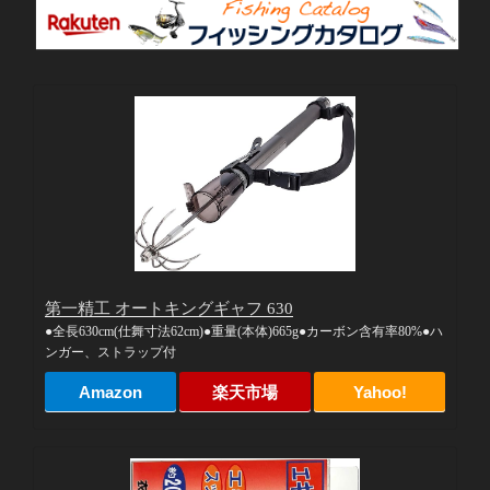
第一精工 オートキングギャフ 630
●全長630cm(仕舞寸法62cm)●重量(本体)665g●カーボン含有率80%●ハ
ンガー、ストラップ付
Amazon
楽天市場
Yahoo!