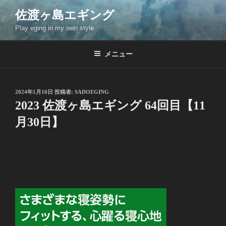
コ
佐渡ヶ島エギング
ン
Play eging in my own style
テ
ン
ツ
メニュー
へ
ス
キ
投
2024年1月10日
投稿者:
SADOEGING
稿
ッ
2023 佐渡ヶ島エギング 64回目【11
日:
プ
月30日】