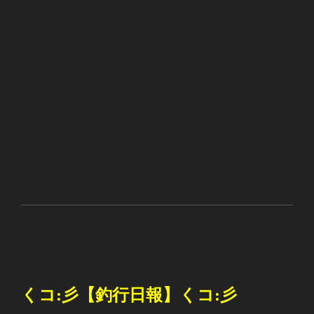
くコ
:
彡【釣行日報】くコ
:
彡