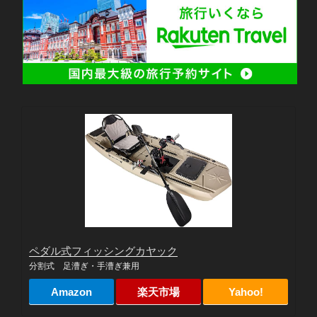
ペダル式フィッシングカヤック
分割式 足漕ぎ・手漕ぎ兼用
Amazon
楽天市場
Yahoo!