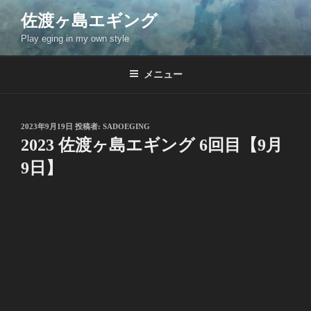
コ
佐渡ヶ島エギング
ン
Play eging in my own style
テ
ン
ツ
メニュー
へ
ス
キ
投
2023年9月19日
投稿者:
SADOEGING
稿
ッ
2023 佐渡ヶ島エギング 6回目【9月
日:
プ
9日】