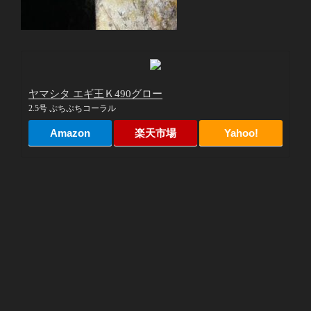
ヤマシタ エギ王Ｋ490グロー
2.5号 ぷちぷちコーラル
Amazon
楽天市場
Yahoo!