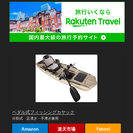
ペダル式フィッシングカヤック
分割式 足漕ぎ・手漕ぎ兼用
Amazon
楽天市場
Yahoo!