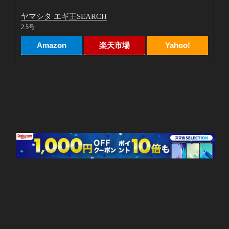
ヤマシタ エギ王SEARCH
2.5号
Amazon
楽天市場
Yahoo!