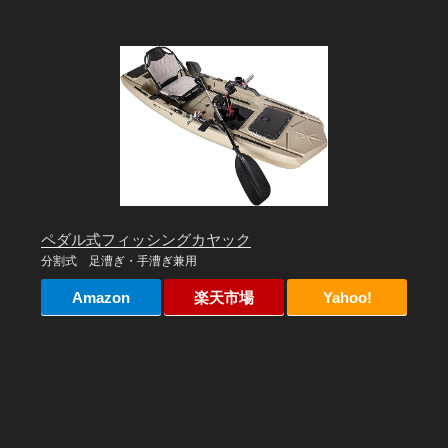
ペダル式フィッシングカヤック
分割式 足漕ぎ・手漕ぎ兼用
Amazon
楽天市場
Yahoo!