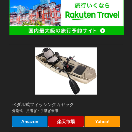
ペダル式フィッシングカヤック
分割式 足漕ぎ・手漕ぎ兼用
Amazon
楽天市場
Yahoo!