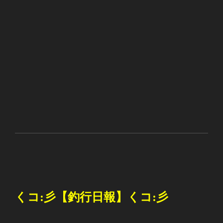
くコ
:
彡【釣行日報】くコ
:
彡