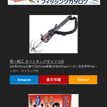
第一精工 オートキングギャフ 630
●全長630cm(仕舞寸法62cm)●重量(本体)665g●カーボン含有率80%●ハ
ンガー、ストラップ付
Amazon
楽天市場
Yahoo!