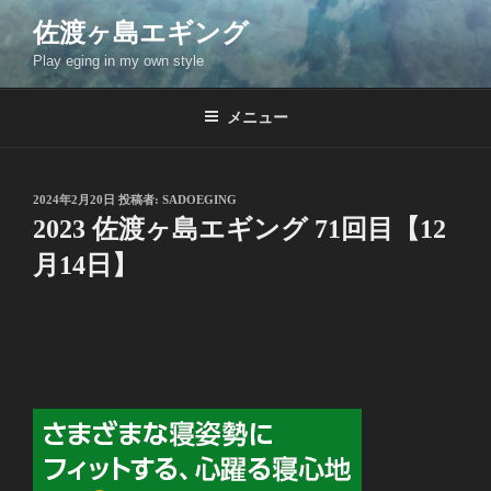
コ
佐渡ヶ島エギング
ン
Play eging in my own style
テ
ン
ツ
メニュー
へ
ス
キ
投
2024年2月20日
投稿者:
SADOEGING
稿
ッ
2023 佐渡ヶ島エギング 71回目【12
日:
プ
月14日】