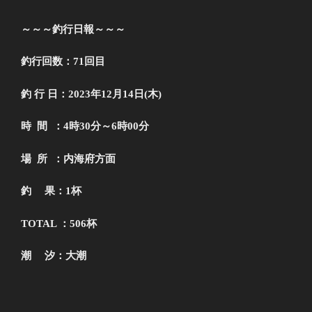
～～～釣行日報～～～
釣行回数：71回目
釣 行 日：2023年12月14
日(木)
時 間 ：4時30分
～6時00分
場 所 ：内海府方面
釣 果：1
杯
TOTAL ：506
杯
潮 汐：大潮