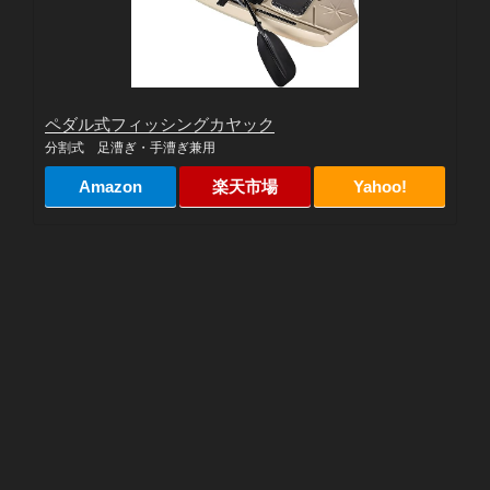
ペダル式フィッシングカヤック
分割式 足漕ぎ・手漕ぎ兼用
Amazon
楽天市場
Yahoo!