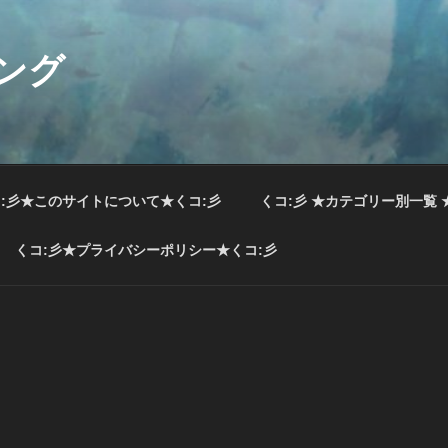
ング
:彡★このサイトについて★くコ:彡
くコ:彡 ★カテゴリー別一覧 
くコ:彡★プライバシーポリシー★くコ:彡