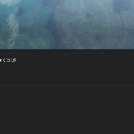
★くコ:彡