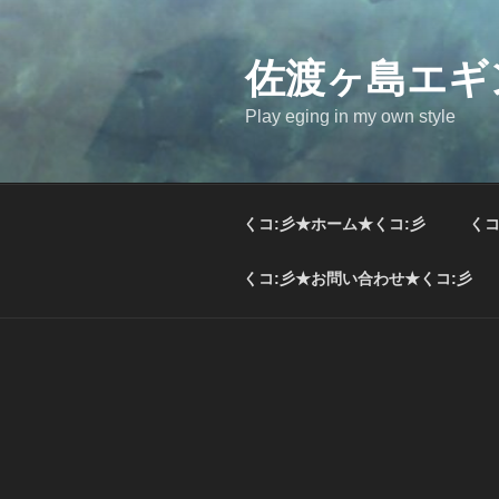
コ
ン
テ
佐渡ヶ島エギ
ン
Play eging in my own style
ツ
へ
ス
キ
くコ:彡★ホーム★くコ:彡
くコ
ッ
プ
くコ:彡★お問い合わせ★くコ:彡