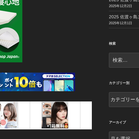
2025年12月2日
2025 佐渡ヶ島
2025年12月1日
検索
検
索:
カテゴリー別
カ
テ
ゴ
リ
ー
アーカイブ
別
ア