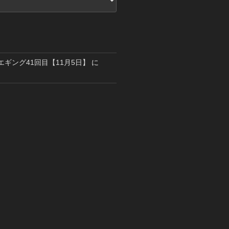
島エギング41回目【11月5日】
に
り