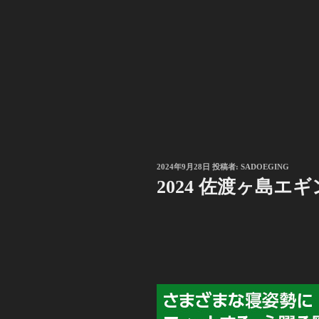
投
2024年9月28日
投稿者:
SADOEGING
稿
2024 佐渡ヶ島エ
日: