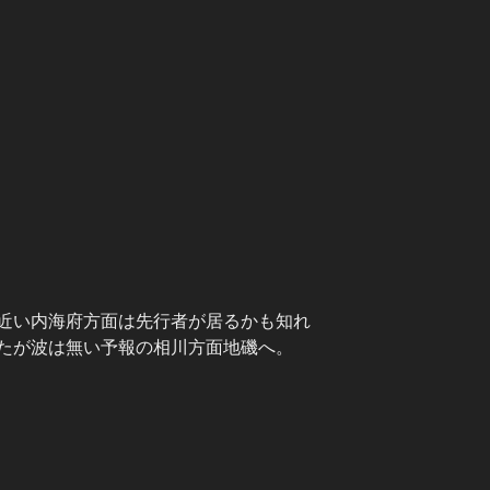
近い内海府方面は先行者が居るかも知れ
たが波は無い予報の相川方面地磯へ。