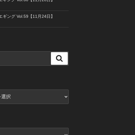
エギング Vol.59【11月24日】
検
索