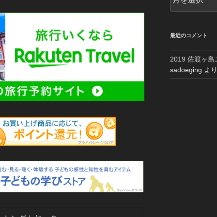
ー
カ
イ
ブ
最近のコメント
2019 佐渡ヶ
sadoeging
よ