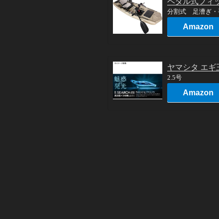
ペダル式フィ
分割式 足漕ぎ・
Amazon
ヤマシタ エギ
2.5号
Amazon