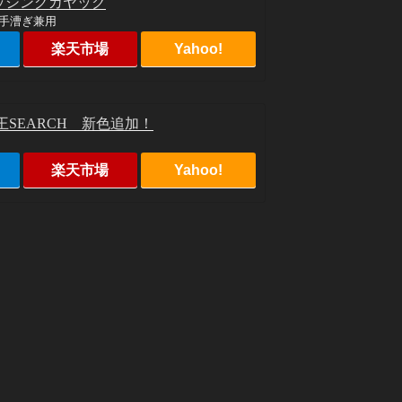
ッシングカヤック
手漕ぎ兼用
楽天市場
Yahoo!
王SEARCH 新色追加！
楽天市場
Yahoo!