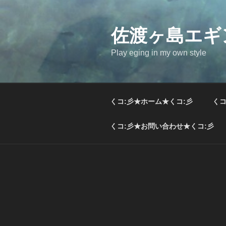
コ
ン
テ
佐渡ヶ島エギ
ン
Play eging in my own style
ツ
へ
ス
キ
くコ:彡★ホーム★くコ:彡
くコ
ッ
プ
くコ:彡★お問い合わせ★くコ:彡