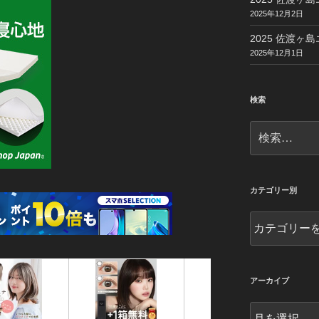
2025年12月2日
2025 佐渡ヶ島
2025年12月1日
検索
検
索:
カテゴリー別
カ
テ
ゴ
リ
ー
アーカイブ
別
ア