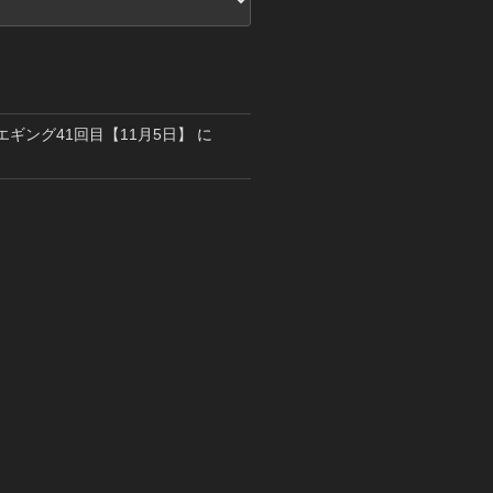
島エギング41回目【11月5日】
に
り