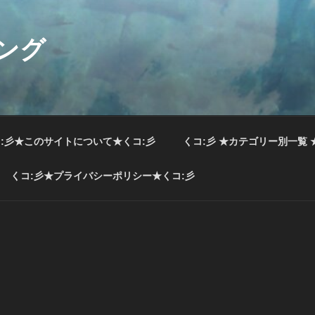
ング
:彡★このサイトについて★くコ:彡
くコ:彡 ★カテゴリー別一覧 
くコ:彡★プライバシーポリシー★くコ:彡