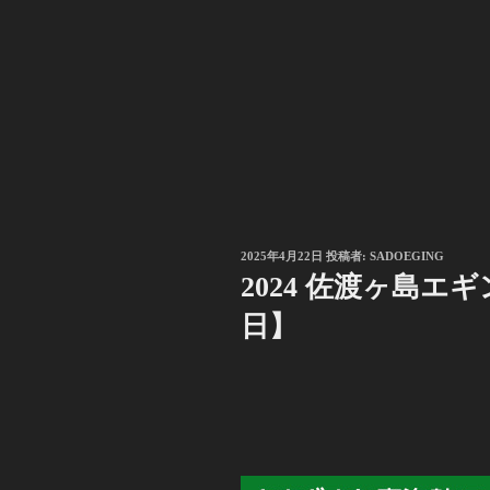
投
2025年4月22日
投稿者:
SADOEGING
稿
2024 佐渡ヶ島エギ
日:
日】