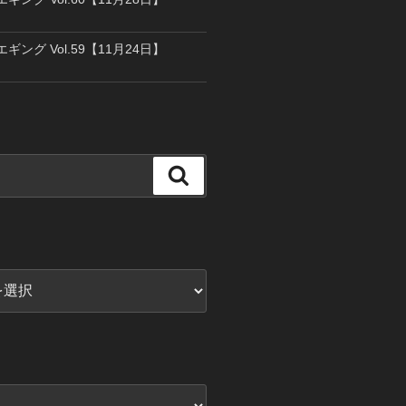
エギング Vol.59【11月24日】
検
索