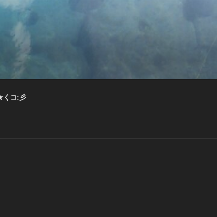
★くコ:彡