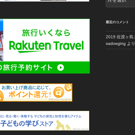
ー
カ
イ
ブ
最近のコメント
2019 佐渡ヶ
sadoeging
よ