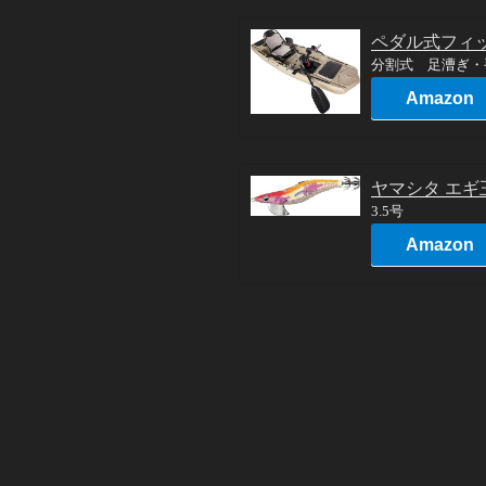
ペダル式フィ
分割式 足漕ぎ・
Amazon
ヤマシタ エギ王
3.5号
Amazon