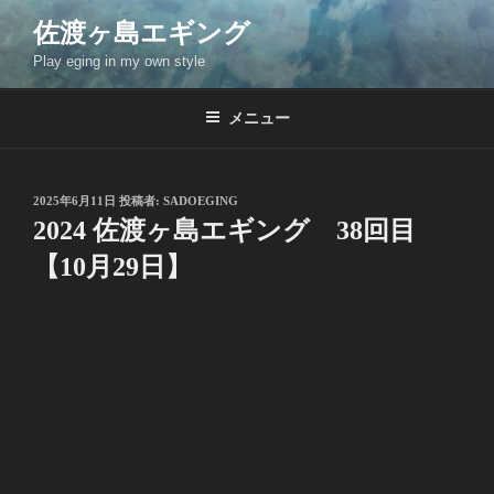
コ
佐渡ヶ島エギング
ン
Play eging in my own style
テ
ン
ツ
メニュー
へ
ス
キ
投
2025年6月11日
投稿者:
SADOEGING
稿
ッ
2024 佐渡ヶ島エギング 38回目
日:
プ
【10月29日】