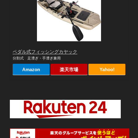
ペダル式フィッシングカヤック
分割式 足漕ぎ・手漕ぎ兼用
Amazon
楽天市場
Yahoo!