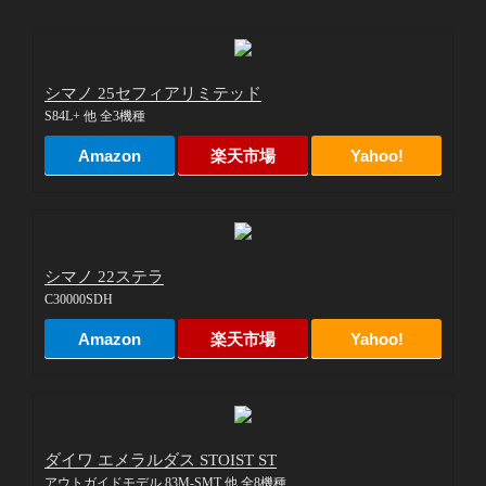
シマノ 25セフィアリミテッド
S84L+ 他 全3機種
Amazon
楽天市場
Yahoo!
シマノ 22ステラ
C30000SDH
Amazon
楽天市場
Yahoo!
ダイワ エメラルダス STOIST ST
アウトガイドモデル 83M-SMT 他 全8機種