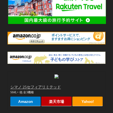
シマノ 25セフィアリミテッド
S84L+ 他 全3機種
Amazon
楽天市場
Yahoo!