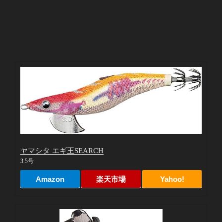
ヤマシタ エギ王SEARCH
3.5号
Amazon
楽天市場
Yahoo!