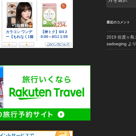
ー
カ
イ
ブ
最近のコメント
2019 佐渡ヶ
sadoeging
よ