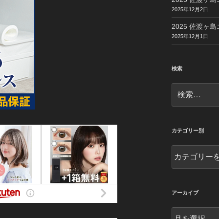
2025年12月2日
2025 佐渡ヶ島
2025年12月1日
検索
検
索:
カテゴリー別
カ
テ
ゴ
リ
ー
アーカイブ
別
ア