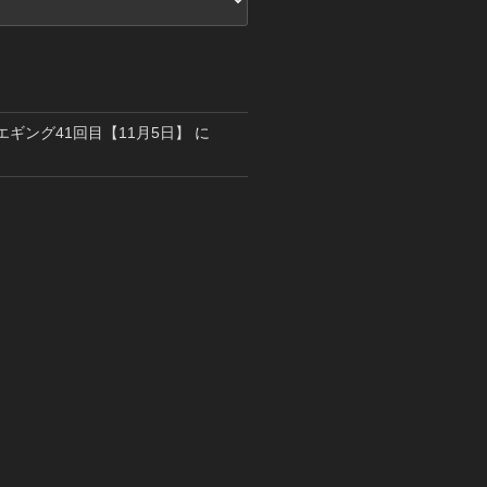
島エギング41回目【11月5日】
に
り