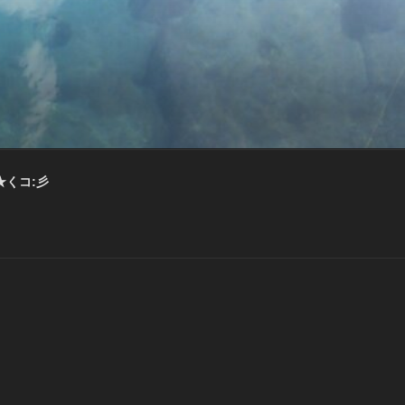
★くコ:彡