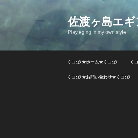
コ
ン
テ
佐渡ヶ島エギ
ン
Play eging in my own style
ツ
へ
ス
キ
くコ:彡★ホーム★くコ:彡
くコ
ッ
プ
くコ:彡★お問い合わせ★くコ:彡