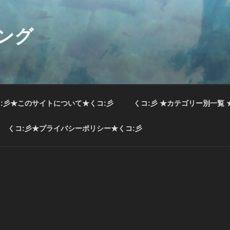
ング
:彡★このサイトについて★くコ:彡
くコ:彡 ★カテゴリー別一覧 
くコ:彡★プライバシーポリシー★くコ:彡