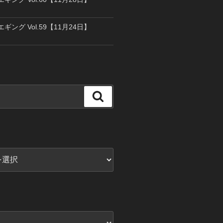
エギング Vol.59【11月24日】
検
索