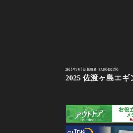
投
2025年9月8日
投稿者:
SADOEGING
稿
2025 佐渡ヶ島エギン
日: