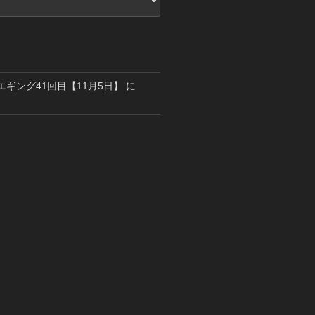
島エギング41回目【11月5日】
に
り