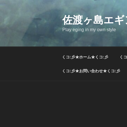
コ
ン
テ
佐渡ヶ島エギ
ン
Play eging in my own style
ツ
へ
ス
キ
くコ:彡★ホーム★くコ:彡
くコ
ッ
プ
くコ:彡★お問い合わせ★くコ:彡