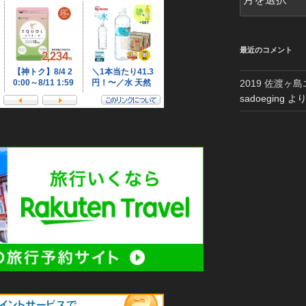
ー
カ
イ
ブ
最近のコメント
2019 佐渡ヶ
sadoeging
よ