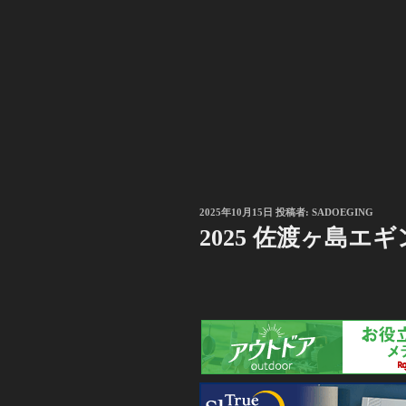
投
2025年10月15日
投稿者:
SADOEGING
稿
2025 佐渡ヶ島エギン
日: