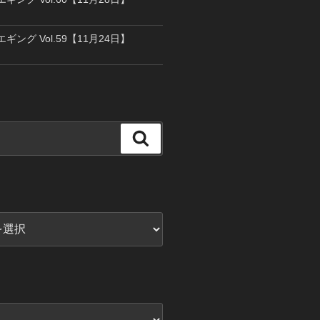
エギング Vol.59【11月24日】
検
索