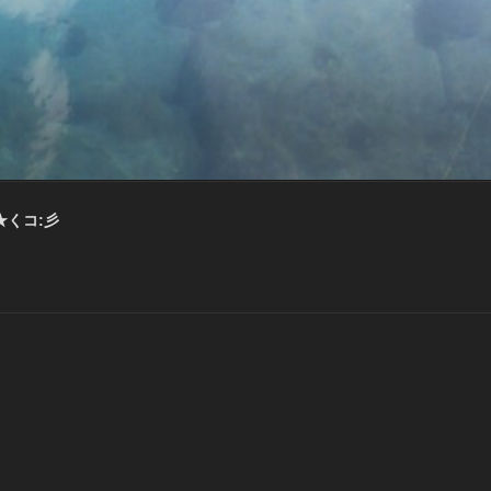
★くコ:彡