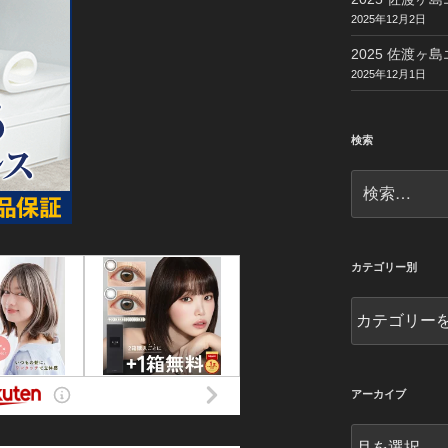
2025年12月2日
2025 佐渡ヶ島
2025年12月1日
検索
検
索:
カテゴリー別
カ
テ
ゴ
リ
ー
アーカイブ
別
ア