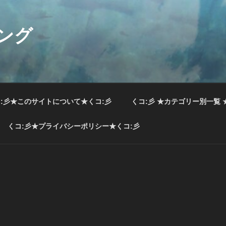
ング
:彡★このサイトについて★くコ:彡
くコ:彡 ★カテゴリー別一覧 
くコ:彡★プライバシーポリシー★くコ:彡