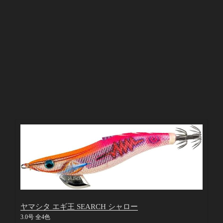
ヤマシタ エギ王 SEARCH シャロー
3.0号 全4色