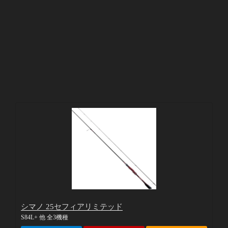
シマノ 25セフィアリミテッド
S84L+ 他 全3機種