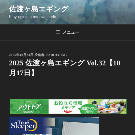
コ
佐渡ヶ島エギング
ン
Play eging in my own style
テ
ン
ツ
メニュー
へ
ス
キ
投
2025年10月24日
投稿者:
SADOEGING
稿
ッ
2025 佐渡ヶ島エギング Vol.32【10
日:
プ
月17日】