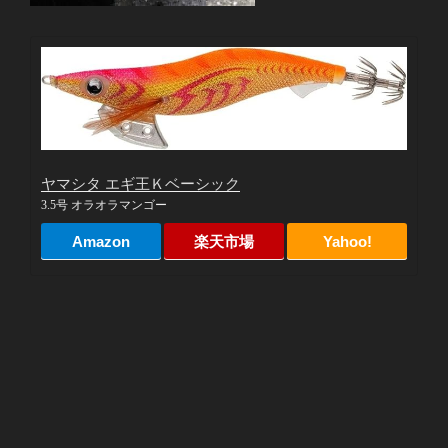
ヤマシタ エギ王Ｋベーシック
3.5号 オラオラマンゴー
Amazon
楽天市場
Yahoo!