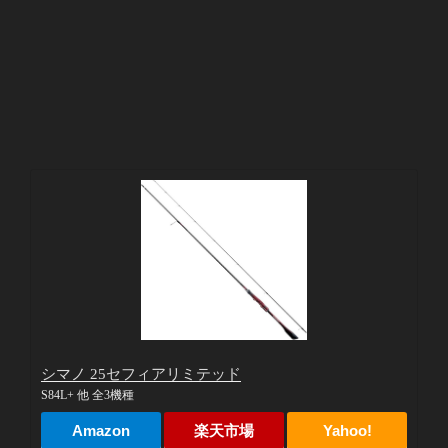
シマノ 25セフィアリミテッド
S84L+ 他 全3機種
Amazon
楽天市場
Yahoo!