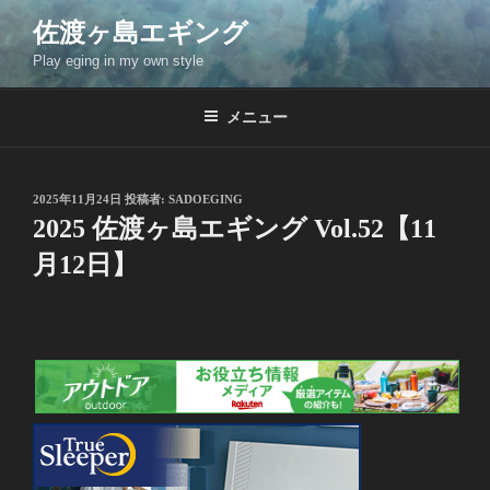
コ
佐渡ヶ島エギング
ン
Play eging in my own style
テ
ン
ツ
メニュー
へ
ス
キ
投
2025年11月24日
投稿者:
SADOEGING
稿
ッ
2025 佐渡ヶ島エギング Vol.52【11
日:
プ
月12日】