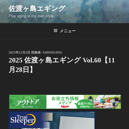
コ
佐渡ヶ島エギング
ン
Play eging in my own style
テ
ン
ツ
メニュー
へ
ス
キ
投
2025年12月2日
投稿者:
SADOEGING
稿
ッ
2025 佐渡ヶ島エギング Vol.60【11
日:
プ
月28日】