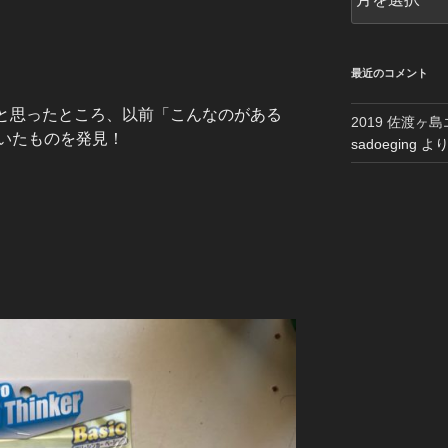
ー
カ
イ
ブ
最近のコメント
と思ったところ、以前「こんなのがある
2019 佐渡ヶ
いたものを発見！
sadoeging
よ