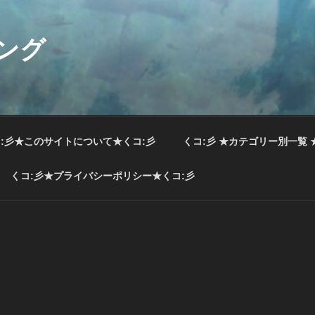
ング
:彡★このサイトについて★くコ:彡
くコ:彡 ★カテゴリー別一覧 
くコ:彡★プライバシーポリシー★くコ:彡