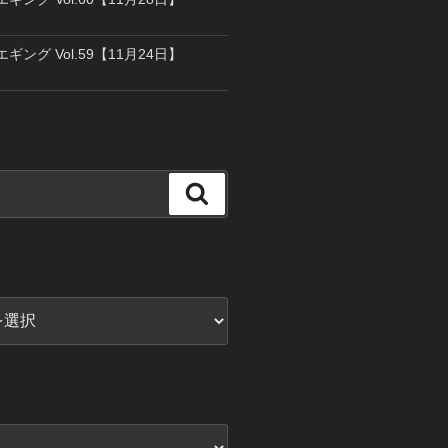
エギング Vol.59【11月24日】
検
索