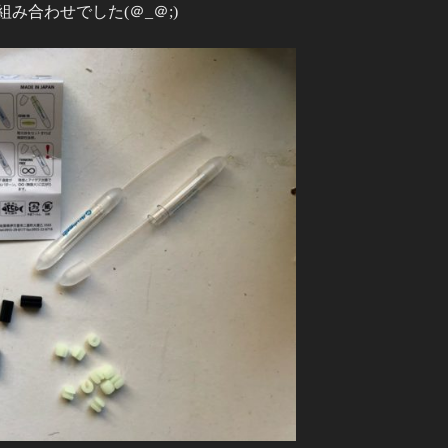
み合わせでした(＠_＠;)