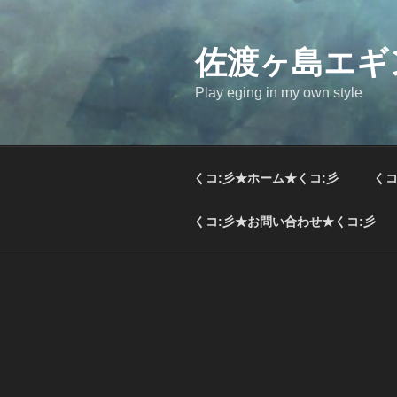
コ
ン
テ
佐渡ヶ島エギ
ン
Play eging in my own style
ツ
へ
ス
キ
くコ:彡★ホーム★くコ:彡
くコ
ッ
プ
くコ:彡★お問い合わせ★くコ:彡