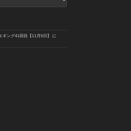
島エギング41回目【11月5日】
に
り