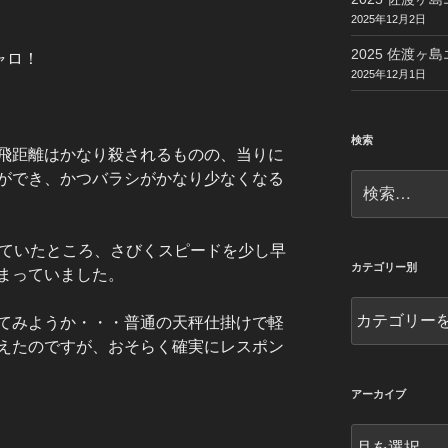
2025年12月2日
2025 佐渡ヶ島
ャロ！
2025年12月1日
検索
飛距離はかなり殺されるものの、当りに
ができ、かつバラシがかなり少なくなる
検
索:
していたところ、さびくスピードを少し早
カテゴリー別
まっていました。
カ
てみようか・・・普通の天秤仕掛けで軽
テ
えたのですが、おそらく確実にレスポン
ゴ
リ
ー
アーカイブ
別
ア