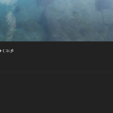
★くコ:彡