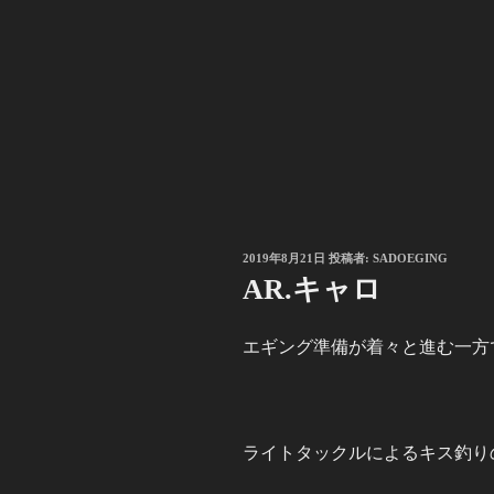
投
2019年8月21日
投稿者:
SADOEGING
稿
AR.キャロ
日:
エギング準備が着々と進む一方
ライトタックルによるキス釣りの