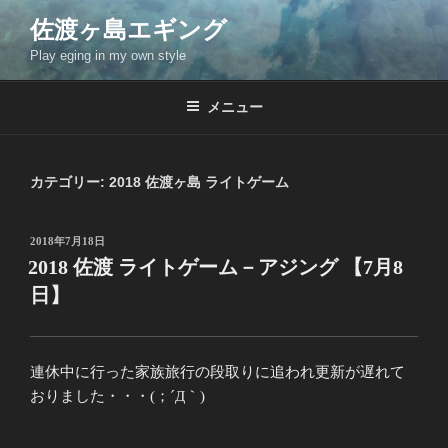
コ
佐渡ヶ島エギング
ン
Play eging in my own style
テ
ン
ツ
メニュー
へ
ス
キ
カテゴリー:
2018 佐渡ヶ島 ライトゲーム
ッ
プ
投
2018年7月18日
稿
2018 佐渡 ライトゲーム－アジング 【7月8
日:
日】
連休中に行った家族旅行の段取りに追われ更新が遅れて
おりました・・・(；´Д｀)