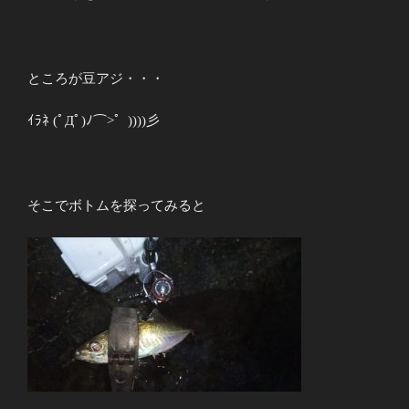
ところが豆アジ・・・
ｲﾗﾈ (ﾟДﾟ)ﾉ⌒>゜))))彡
そこでボトムを探ってみると