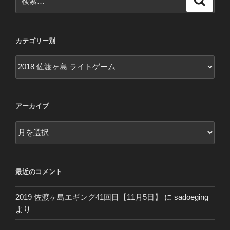
索
索:
カテゴリー別
カ
テ
ゴ
リ
アーカイブ
ー
別
ア
ー
カ
イ
最近のコメント
ブ
2019 佐渡ヶ島エギング41回目【11月5日】
に
sadoeging
より