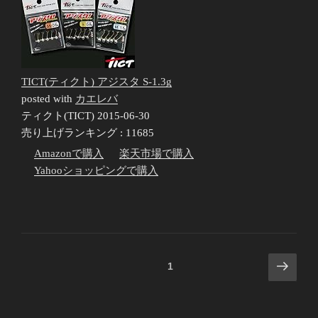
TICT(ティクト) アジスタ S-1.3g
posted with
カエレバ
ティクト(TICT) 2015-06-30
売り上げランキング : 11685
Amazonで購入
楽天市場で購入
Yahooショッピングで購入
投
次
固定ページ
1
の
稿
ペ
の
ー