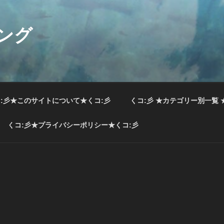
ング
:彡★このサイトについて★くコ:彡
くコ:彡 ★カテゴリー別一覧 
くコ:彡★プライバシーポリシー★くコ:彡