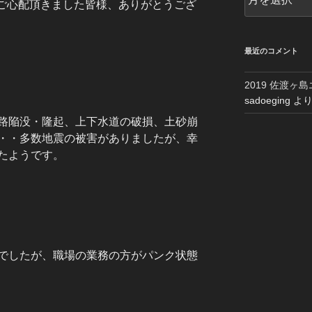
を通じご心配頂きました皆様、ありがとうござ
ー
カ
イ
ブ
最近のコメント
2019 佐渡ヶ
sadoeging
よ
路陥没・隆起、上下水道の破損、土砂崩
・・多数地震の被害がありましたが、幸
たようです。
でしたが、職場の業務の方がパンク状態