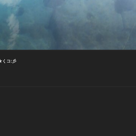
★くコ:彡