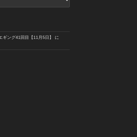
島エギング41回目【11月5日】
に
り