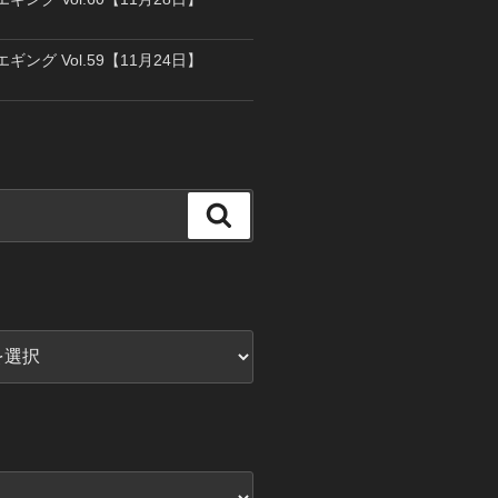
エギング Vol.59【11月24日】
検
索