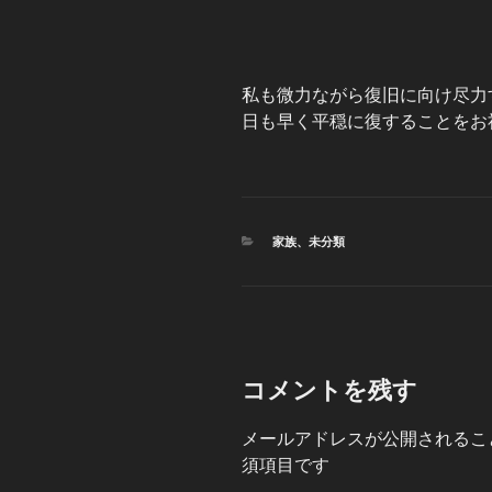
私も微力ながら復旧に向け尽力
日も早く平穏に復することをお
カ
家族
、
未分類
テ
ゴ
リ
ー
コメントを残す
メールアドレスが公開されるこ
須項目です