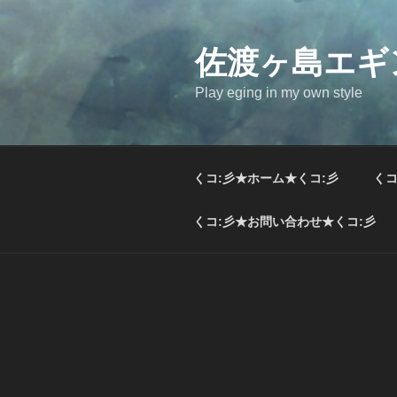
コ
ン
テ
佐渡ヶ島エギ
ン
Play eging in my own style
ツ
へ
ス
キ
くコ:彡★ホーム★くコ:彡
くコ
ッ
プ
くコ:彡★お問い合わせ★くコ:彡