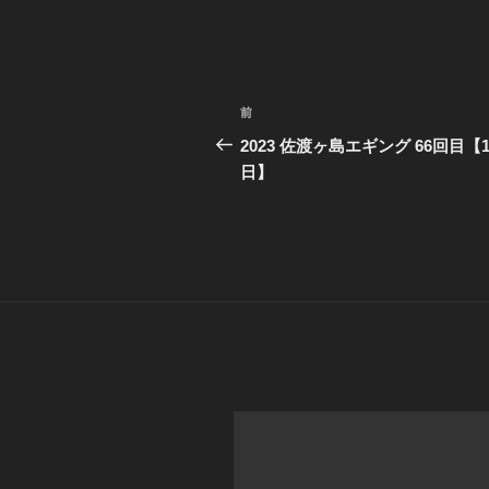
投
前
前
稿
の
2023 佐渡ヶ島エギング 66回目【1
投
日】
ナ
稿
ビ
ゲ
ー
シ
ョ
ン