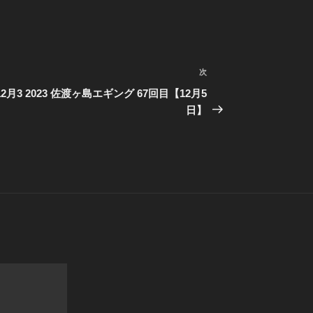
次
次
の
2月3
2023 佐渡ヶ島エギング 67回目【12月5
投
日】
稿