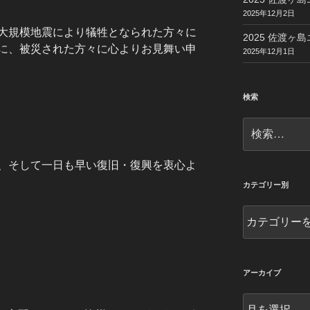
2025年12月2日
大規模地震により犠牲となられた方々に
2025 佐渡ヶ島
に、被災された方々に心よりお見舞い申
2025年12月1日
検索
検
索:
、そして一日も早い復旧・復興を衷心よ
カテゴリー別
カ
テ
ゴ
リ
ー
アーカイブ
別
ア