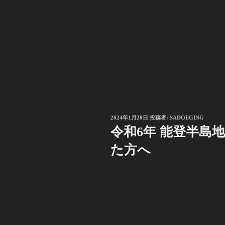
投
2024年1月20日
投稿者:
SADOEGING
稿
令和6年 能登半島
日:
た方へ