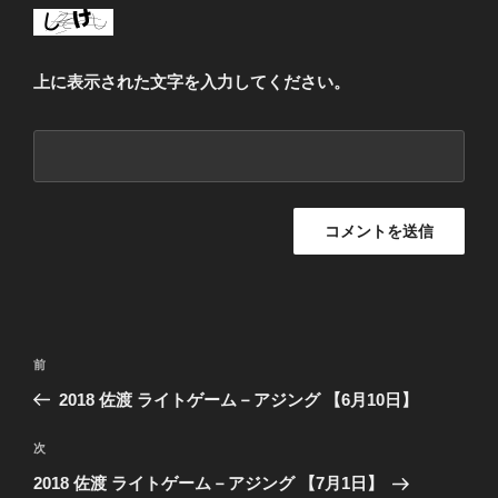
上に表示された文字を入力してください。
投
前
前
稿
の
2018 佐渡 ライトゲーム－アジング 【6月10日】
ナ
投
ビ
稿
次
次
ゲ
の
2018 佐渡 ライトゲーム－アジング 【7月1日】