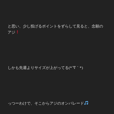
と思い、少し投げるポイントをずらして見ると、念願の
アジ
しかも先週よりサイズが上がってる(*´∇｀*)
っつーわけで、そこからアジのオンパレード