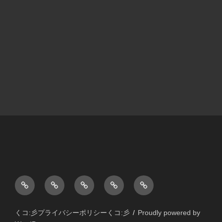
く
く
く
く
く
コ:
コ:
コ:
コ:
コ:
彡
彡
彡
彡
彡
くコ:彡プライバシーポリシーくコ:彡
Proudly powered by
★
★
★
★
★