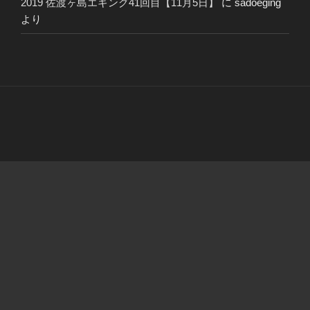
2019 佐渡ヶ島エギング41回目【11月5日】
に
sadoeging
より