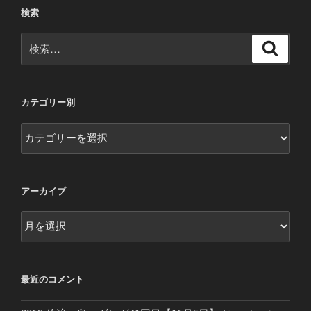
検索
検
検
索
索:
カテゴリー別
カ
テ
ゴ
リ
アーカイブ
ー
別
ア
ー
カ
イ
最近のコメント
ブ