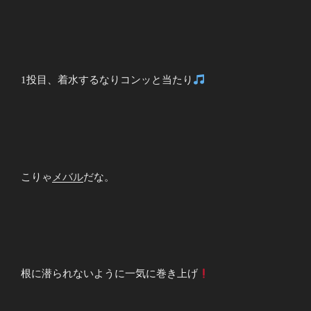
1投目、着水するなりコンッと当たり
こりゃ
メバル
だな。
根に潜られないように一気に巻き上げ