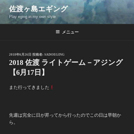
コ
佐渡ヶ島エギング
ン
Play eging in my own style
テ
ン
ツ
メニュー
へ
ス
キ
投
2018年6月26日
投稿者:
SADOEGING
稿
ッ
2018 佐渡 ライトゲーム－アジング
日:
プ
【6月17日】
また行ってきました
先週は完全に日が昇ってから行ったのでこの日は早朝か
ら。