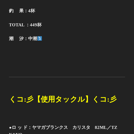
釣 果：4
杯
TOTAL ：449杯
潮 汐：中潮
くコ
:
彡【使用タックル】くコ
:
彡
●ロ ッ ド：ヤマガブランクス カリスタ 82ML／TZ