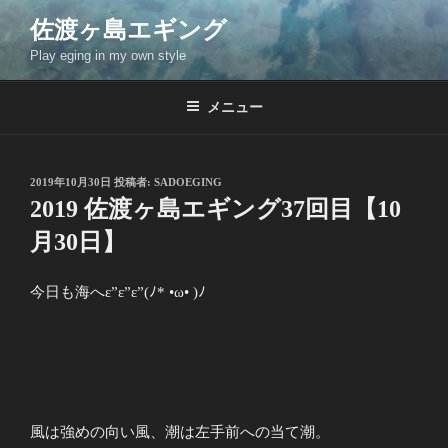
コ
佐渡ヶ島エギング
ン
Play eging in my own style
テ
ン
ツ
メニュー
へ
ス
キ
投
2019年10月30日
投稿者:
SADOEGING
稿
ッ
2019 佐渡ヶ島エギング37回目【10
日:
プ
月30日】
今日も海へε”ε”ε”(ﾉ* •ω• )ﾉ
風は強めの向い風、潮は左手前への当て潮。