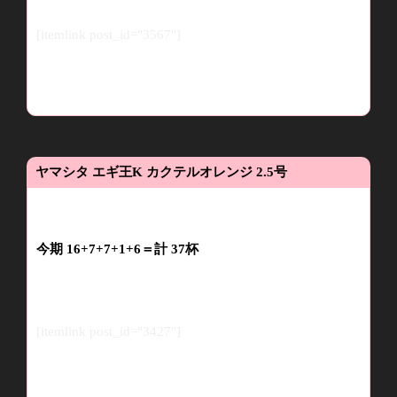
[itemlink post_id="3567"]
ヤマシタ
エギ王
K
カクテルオレンジ
2.5
号
今期 16+7+7+1+6＝
計
37
杯
[itemlink post_id="3427"]