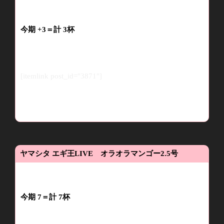
今期
+3
＝
計
3
杯
[itemlink post_id="3871"]
ヤマシタ
エギ王LIVE オラオラマンゴー
2.5
号
今期 7＝計
7
杯