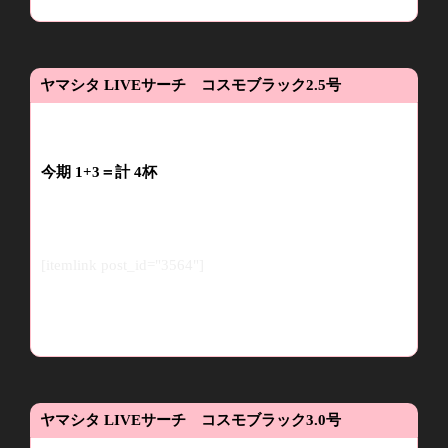
ヤマシタ
LIVE
サーチ コスモブラック
2.5
号
今期
1
+3
＝計
4
杯
[itemlink post_id="3564"]
ヤマシタ
LIVE
サーチ コスモブラック
3.0
号