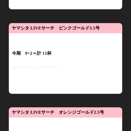
ヤマシタ
LIVE
サーチ ピンクゴールド3.5
号
今
期
9+2
＝
計
11
杯
[itemlink post_id="4093"]
ヤマシタ
LIVE
サーチ オレンジゴールド
2.5
号