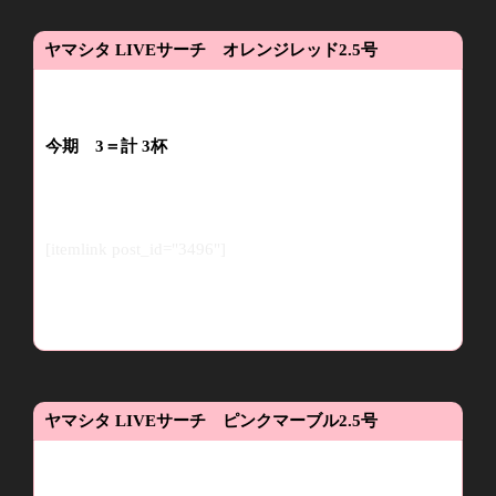
ヤマシタ
LIVE
サーチ オレンジレッド
2.5
号
今期
3
＝計
3
杯
[itemlink post_id="3496"]
ヤマシタ
LIVE
サーチ ピンクマーブル
2.5
号