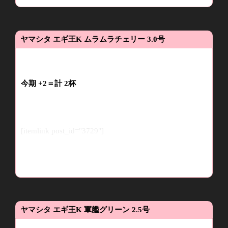
ヤマシタ
エギ王
K
ムラムラチェリー
3.0
号
今期
+2
＝計
2
杯
[itemlink post_id="3729"]
ヤマシタ
エギ王
K
軍艦グリーン
2.5
号