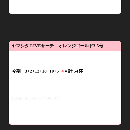
ヤマシタ
LIVE
サーチ オレンジゴールド
3.5
号
今期 3+2+12+18+10+5
+4
＝計
54
杯
[itemlink post_id="3889"]