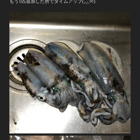
もう
1
匹追加した所でタイムアップ(◞‸◟ㆀ)