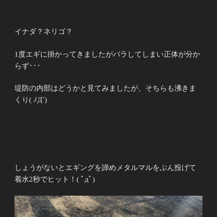
イナダ？ネリゴ？
1
度エギに掛かってきましたがバラしてしまい正体が分か
らず･･･
堤防の内部はどうかと見てみましたが、そちらも沸きま
くり( ﾉД`)
しょうがないとエギングを諦めメタルマルをぶん投げて
着水
2
秒でヒット！( ﾟдﾟ)