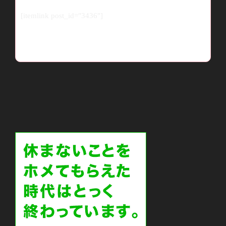
[itemlink post_id="3436"]