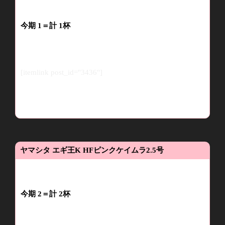
今期
1
＝
計
1
杯
[itemlink post_id="3436"]
ヤマシタ
エギ王
K HF
ピンクケイムラ
2.5
号
今期
2
＝計
2
杯