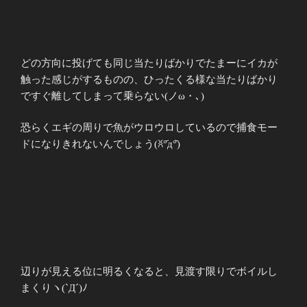
どの方向に投げても同じ当たりばかりでたまーにイカが
触った感じがするものの、ひったくる様な当たりばかり
ですぐ離してしまって乗らない(ノω・､)
恐らくエギの周りで魚がウロウロしているので捕食モー
ドになりきれないんでしょう(ꐦ°᷄д°᷅)
辺りが見える位に明るくなると、見渡す限りでボイルし
まくりヽ(`Д´)ﾉ