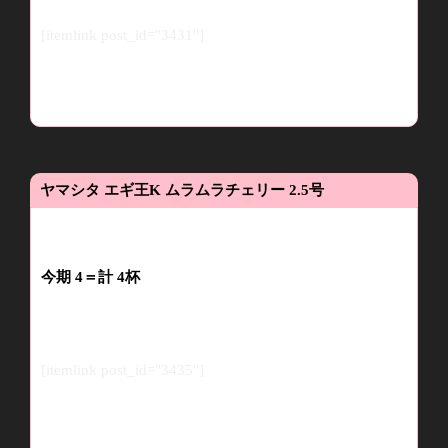
[itemlink post_id="3431"]
ヤマシタ
エギ王
K
ムラムラチェリー
2.5
号
今期
4
＝計
4
杯
[itemlink post_id="3435"]