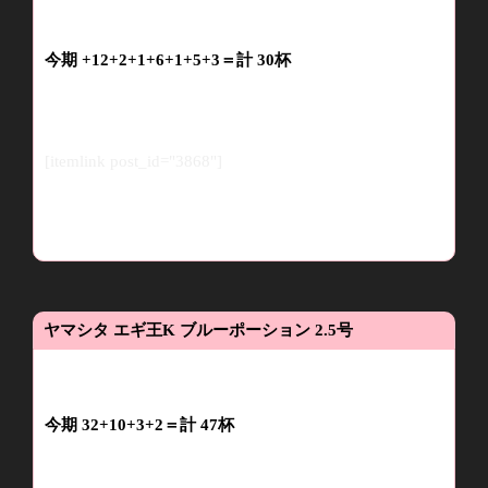
今期
+12+2+1+6+1+5+3＝計 30杯
[itemlink post_id="3868"]
ヤマシタ
エギ王
K
ブルーポーション
2.5
号
今期
32
+1
0+
3
+2
＝
計
47
杯