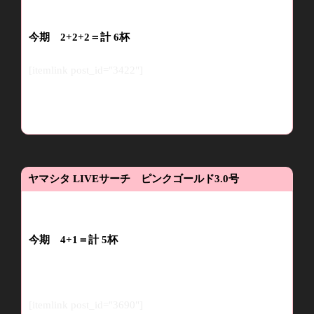
今
期
2
+2
+2
＝計
6
杯
[itemlink post_id="3422"]
ヤマシタ
LIVE
サーチ ピンクゴールド
3.0
号
今
期
4
+1
＝
計
5
杯
[itemlink post_id="3690"]