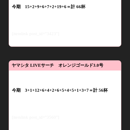
今期
15+2+9+
6
+7
+2+19+6
＝計
66
杯
[itemlink post_id="3423"]
ヤマシタ
LIVE
サーチ オレンジゴールド
3.0
号
今期
3+1+12+6+4+2+6+5+4+5+1+3
+7
＝計 56杯
[itemlink post_id="3560"]