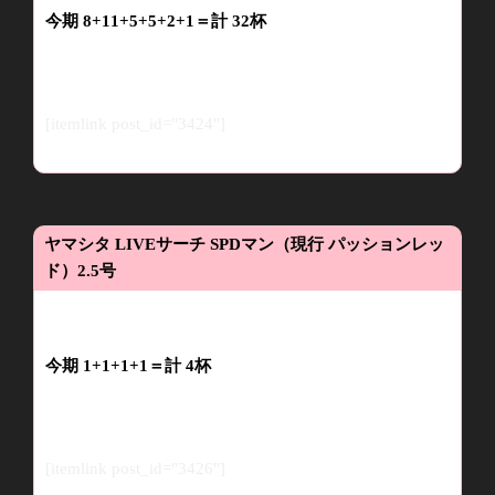
今
期
8
+11
+
5+5+2+1
＝計
32
杯
[itemlink post_id="3424"]
ヤマシタ
LIVE
サーチ
SPD
マン（現行
パッションレッ
ド）
2.5
号
今期
1
+1+
1+1
＝
計
4
杯
[itemlink post_id="3426"]