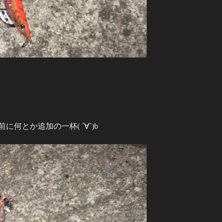
何とか追加の一杯( ´∀`)b