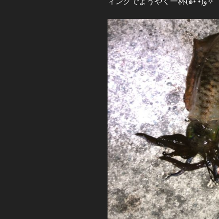
ィングでようやく一杯(๑•̀ •́)و✧