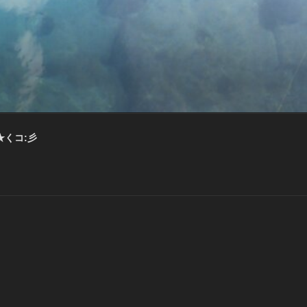
★くコ:彡