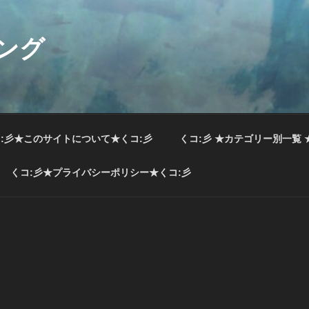
ング
:彡★このサイトについて★くコ:彡
くコ:彡 ★カテゴリー別一覧 
くコ:彡★プライバシーポリシー★くコ:彡