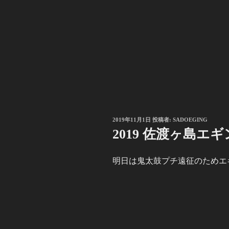
投
2019年11月1日
投稿者:
SADOEGING
稿
2019 佐渡ヶ島エギ
日:
明日は鬼太鼓プチ遠征のためエギン