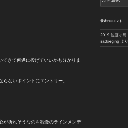
ー
カ
イ
ブ
最近のコメント
2019 佐渡ヶ
sadoeging
よ
いてきて何処に投げていいかも分かりま
ならないポイントにエントリー。
心が折れそうなのを我慢のラインメンデ