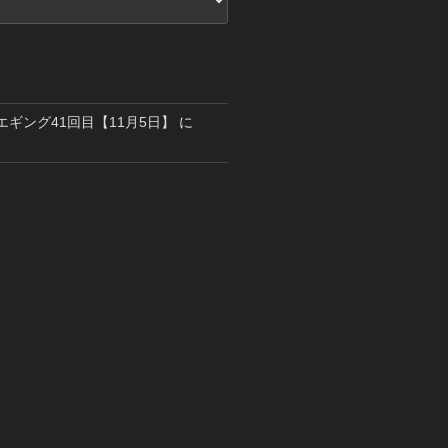
島エギング41回目【11月5日】
に
り