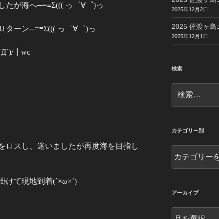
海へ─=≡Σ((( っ゜∀゜)っ
2025年12月2日
2025 佐渡ヶ島
ターン─=≡Σ((( っ゜∀゜)っ
2025年12月1日
)/┃︎wc
検索
検
索:
カテゴリー別
をロスし、迷いましたが再度海を目指し
カ
テ
ゴ
掛けて現地到着(´×ω×`)
リ
ー
アーカイブ
別
ア