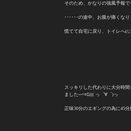
そのため、かなりの強風予報でしたが
･･････の途中、お腹が痛くなりＵ
慌てて自宅に戻り、トイレへ(/;;´Д`
スッキリした代わりに大分時間
ました─=≡Σ((( っ゜∀゜)っ
正味
30
分のエギングの為に
45
分