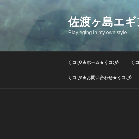
コ
ン
テ
佐渡ヶ島エギ
ン
Play eging in my own style
ツ
へ
ス
キ
くコ:彡★ホーム★くコ:彡
くコ
ッ
プ
くコ:彡★お問い合わせ★くコ:彡