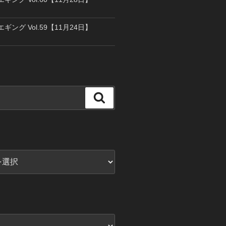
エギング Vol.59【11月24日】
検
索