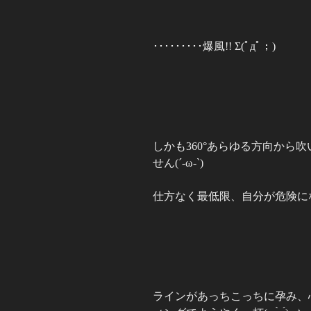
･････････爆風!! Σ(ﾟдﾟ；)
しかも
360°
あらゆる方向から吹
せん(´-ω-`)
仕方なく最低限、自分が危険に
ラインがあっちこっちに孕み、