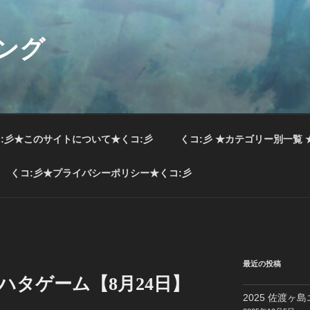
ング
:彡★このサイトについて★くコ:彡
くコ:彡 ★カテゴリー別一覧 
くコ:彡★プライバシーポリシー★くコ:彡
最近の投稿
キジハタゲーム【8月24日】
2025 佐渡ヶ島