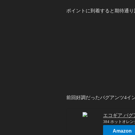
ポイントに到着すると期待通り
前回好調だったバグアンツ4イ
エコギア バグ
384 ホットオレ
Amazon