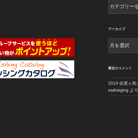
カ
テ
ゴ
リ
ー
アーカイブ
別
ア
ー
カ
イ
ブ
最近のコメント
2019 佐渡ヶ
sadoeging
よ