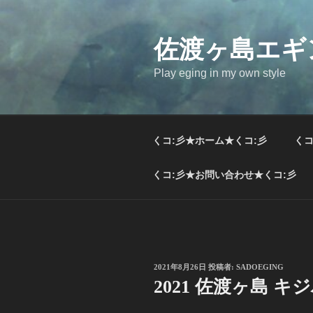
コ
ン
テ
佐渡ヶ島エギ
ン
Play eging in my own style
ツ
へ
ス
キ
くコ:彡★ホーム★くコ:彡
くコ
ッ
プ
くコ:彡★お問い合わせ★くコ:彡
投
2021年8月26日
投稿者:
SADOEGING
稿
2021 佐渡ヶ島 
日: