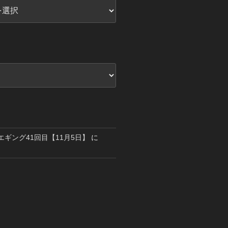
島エギング41回目【11月5日】
に
り