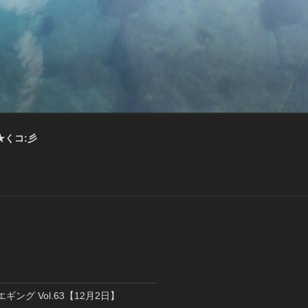
★くコ:彡
エギング Vol.63【12月2日】