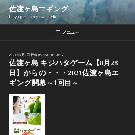
コ
佐渡ヶ島エギング
ン
Play eging in my own style
テ
ン
ツ
メニュー
へ
ス
キ
投
2021年9月2日
投稿者:
SADOEGING
稿
ッ
佐渡ヶ島 キジハタゲーム【8月28
日:
プ
日】からの・・・2021佐渡ヶ島エ
ギング開幕～1回目～